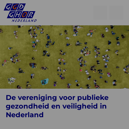
Open
Go
men
to
Menu
searchpage
De vereniging voor publieke
gezondheid en veiligheid in
Nederland