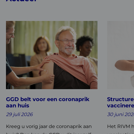
Lees
Lees
meer
meer
over
over
GGD
Structurele
belt
aandacht
voor
voor
een
vaccineren
coronaprik
blijft
aan
noodzakeli
huis
GGD belt voor een coronaprik
Structure
aan huis
vaccinere
29 juli 2026
30 juni 202
Kreeg u vorig jaar de coronaprik aan
Het RIVM h