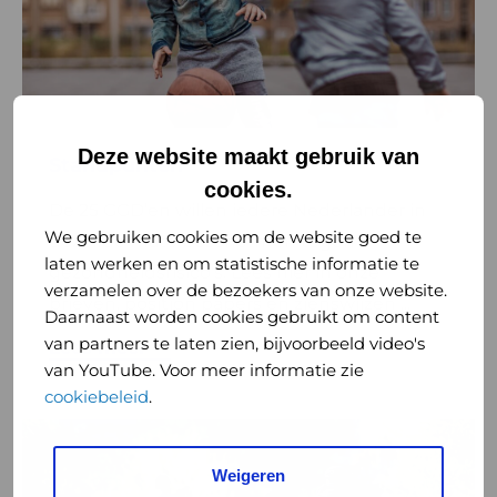
Deze website maakt gebruik van
Standpunten
cookies.
De 25 GGD’en willen iedere Nederlander in
We gebruiken cookies om de website goed te
dezelfde mate beschermen tegen
laten werken en om statistische informatie te
gezondheidsrisico’s. Lees hier in onze
verzamelen over de bezoekers van onze website.
brieven, position papers en zienswijzen ...
Daarnaast worden cookies gebruikt om content
van partners te laten zien, bijvoorbeeld video's
Lees meer
van YouTube. Voor meer informatie zie
cookiebeleid
.
Lees
meer
Weigeren
over