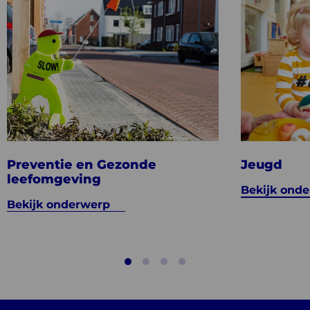
onderwerp
onderwerp
Preventie
Jeugd
en
Gezonde
leefomgeving
Preventie en Gezonde
Jeugd
leefomgeving
Bekijk ond
Bekijk onderwerp