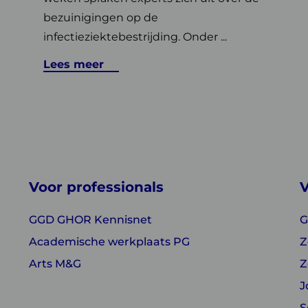
bezuinigingen op de
infectieziektebestrijding. Onder ...
Lees meer
Voor professionals
V
GGD GHOR Kennisnet
G
Academische werkplaats PG
Z
Arts M&G
Z
J
S