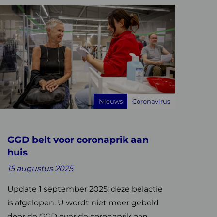
ees
meer
ver
GGD
elt
oor
oronaprik
an
Nieuws
Coronavirus
uis
GGD belt voor coronaprik aan
huis
15 augustus 2025
Update 1 september 2025: deze belactie
is afgelopen. U wordt niet meer gebeld
door de GGD over de coronaprik aan