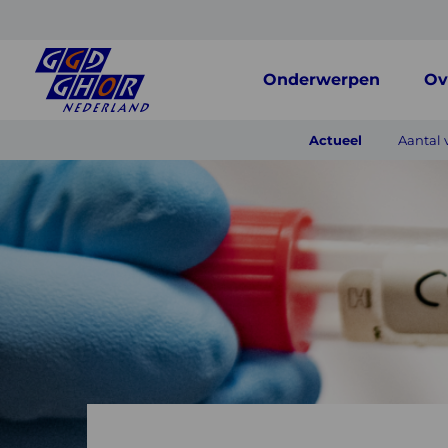
Onderwerpen
Ov
Actueel
Aantal 
Aantal
vaccinatielocaties
begint