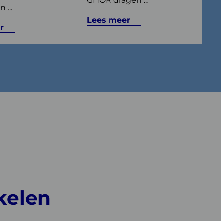
GHOR dragen ...
 ...
Lees meer
r
kelen