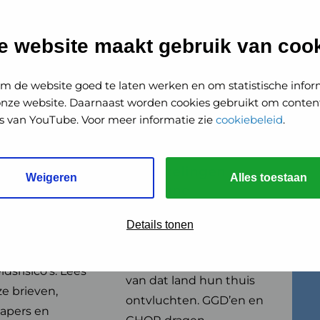
meer
over
n
Vluchtelingen
e website maakt gebruik van cook
Oekraïne
m de website goed te laten werken en om statistische infor
onze website. Daarnaast worden cookies gebruikt om content
o's van YouTube. Voor meer informatie zie
cookiebeleid
.
unten
Vluchtelingen
Weigeren
Alles toestaan
Oekraïne
’en willen
derlander in
De verschrikkelijke
Details tonen
mate
situatie in de Oekraïne
en tegen
maakt dat vele inwoners
dsrisico’s. Lees
van dat land hun thuis
ze brieven,
ontvluchten. GGD’en en
papers en