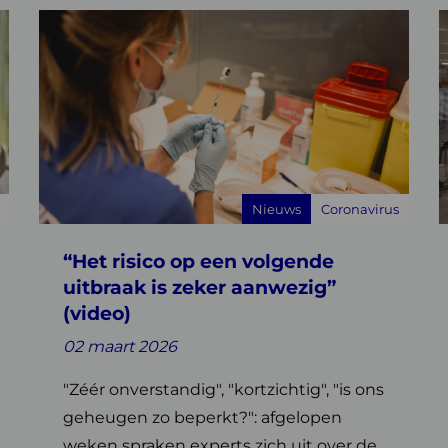
Lees
L
meer
over
o
“Het
risico
b
op
v
een
c
volgende
a
Nieuws
Coronavirus
uitbraak
h
is
“Het risico op een volgende
zeker
aanwezig”
uitbraak is zeker aanwezig”
(video)
(video)
02 maart 2026
"Zéér onverstandig", "kortzichtig", "is ons
geheugen zo beperkt?": afgelopen
weken spraken experts zich uit over de