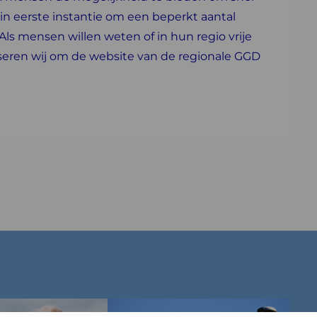
 in eerste instantie om een beperkt aantal
 Als mensen willen weten of in hun regio vrije
iseren wij om de website van de regionale GGD
Lees