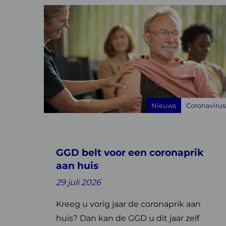
Lees
meer
over
GGD
belt
voor
een
coronaprik
Nieuws
Coronavirus
aan
huis
GGD belt voor een coronaprik
aan huis
29 juli 2026
Kreeg u vorig jaar de coronaprik aan
huis? Dan kan de GGD u dit jaar zelf