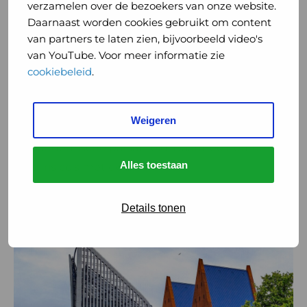
en
verzamelen over de bezoekers van onze website.
veiligheid
Daarnaast worden cookies gebruikt om content
Bezuinigingen pandemische
van
van partners te laten zien, bijvoorbeeld video's
paraatheid bedreigen gezondheid en
inwoners
van YouTube. Voor meer informatie zie
veiligheid van inwoners Nederland
Nederland
cookiebeleid
.
15 september 2024
Het nieuwe kabinet negeert de lessen van
Weigeren
de coronapandemie en bezuinigt bewust op
pandemische paraatheid. Daarmee nemen
Alles toestaan
zij risico’s met de ...
Lees meer
Details tonen
Lees
meer
over
Voorjaarsnota: