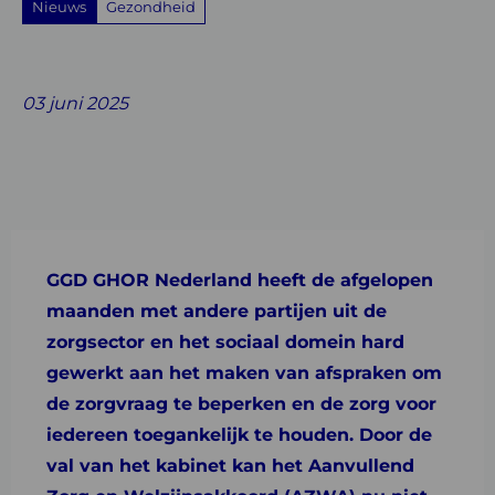
Nieuws
Gezondheid
Share
Share
Share
Share
Share
on
on
on
with
on
03 juni 2025
Facebook
Twitter
Linkedin
email
Whatsapp
GGD GHOR Nederland heeft de afgelopen
maanden met andere partijen uit de
zorgsector en het sociaal domein hard
gewerkt aan het maken van afspraken om
de zorgvraag te beperken en de zorg voor
iedereen toegankelijk te houden. Door de
val van het kabinet kan het Aanvullend