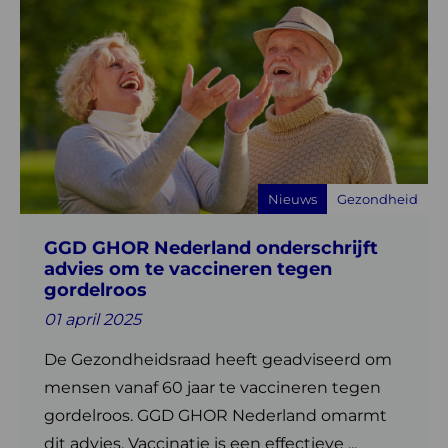
Lees
meer
over
GGD
GHOR
Nederland
onderschrijft
advies
Nieuws
Gezondheid
om
te
GGD GHOR Nederland onderschrijft
vaccineren
advies om te vaccineren tegen
tegen
gordelroos
gordelroos
01 april 2025
De Gezondheidsraad heeft geadviseerd om
mensen vanaf 60 jaar te vaccineren tegen
gordelroos. GGD GHOR Nederland omarmt
dit advies. Vaccinatie is een effectieve ...