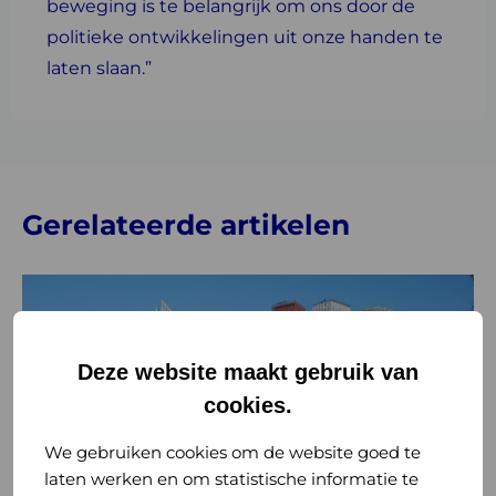
beweging is te belangrijk om ons door de
politieke ontwikkelingen uit onze handen te
laten slaan.”
Gerelateerde artikelen
Lees
meer
over
Bezuinigingen
Deze website maakt gebruik van
pandemische
cookies.
paraatheid
bedreigen
We gebruiken cookies om de website goed te
gezondheid
laten werken en om statistische informatie te
Nieuws
Gezondheid