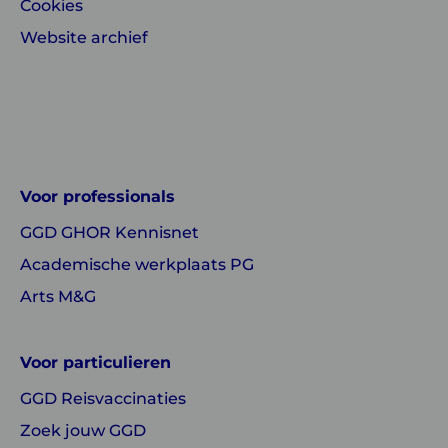
Cookies
Website archief
Linkedin
Instagram
of
of
GGD
GGD
Voor professionals
GHOR
GHOR
GGD GHOR Kennisnet
Nederland
Nederland
Academische werkplaats PG
Arts M&G
Voor particulieren
GGD Reisvaccinaties
Zoek jouw GGD