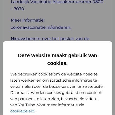
Landelijk Vaccinatie Afsprakennummer 0800
– 7070.
Meer informatie:
coronavaccinatie.nl/kinderen
.
Nieuwsbericht over het besluit van de
minister:
Coronavaccinatie 5 tot en met 11 jarigen
Deze website maakt gebruik van
alleen nog voor kinderen met een medisch
cookies.
hoog risico
.
We gebruiken cookies om de website goed te
laten werken en om statistische informatie te
Nieuwsbericht over het advies van de
verzamelen over de bezoekers van onze website.
Gezondheidsraad:
gezondheidsraad.nl
.
Daarnaast worden cookies gebruikt om content
van partners te laten zien, bijvoorbeeld video's
van YouTube. Voor meer informatie zie
cookiebeleid
.