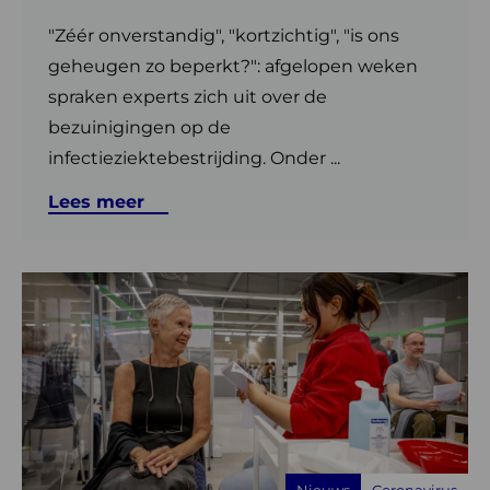
"Zéér onverstandig", "kortzichtig", "is ons
geheugen zo beperkt?": afgelopen weken
spraken experts zich uit over de
bezuinigingen op de
infectieziektebestrijding. Onder ...
Lees meer
Lees
meer
over
GGD
belt
voor
coronaprik
aan