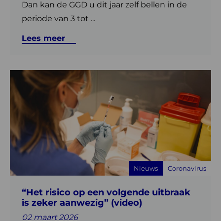
Dan kan de GGD u dit jaar zelf bellen in de
periode van 3 tot ...
Lees meer
Lees
meer
over
“Het
risico
op
een
volgende
Nieuws
Coronavirus
uitbraak
is
“Het risico op een volgende uitbraak
zeker
is zeker aanwezig” (video)
aanwezig”
(video)
02 maart 2026