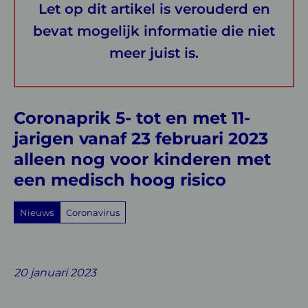
februari
Let op dit artikel is verouderd en
2023
bevat mogelijk informatie die niet
alleen
meer juist is.
nog
voor
kinderen
Coronaprik 5- tot en met 11-
jarigen vanaf 23 februari 2023
met
alleen nog voor kinderen met
een
een medisch hoog risico
medisch
hoog
Nieuws
Coronavirus
risico
Share
Share
Share
Share
Share
on
on
on
with
on
20 januari 2023
Facebook
Twitter
Linkedin
email
Whatsapp