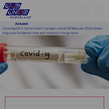
Open
Go
men
to
Menu
Actueel
searchpage
Coronaprik 5- tot en met 11-jarigen vanaf 23 februari 2023 alleen
nog voor kinderen met een medisch hoog risico
Coronaprik
5-
tot
en
met
11-
jarigen
vanaf
23