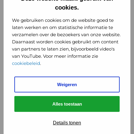
over
cookies.
“Maatregelen
nodig
We gebruiken cookies om de website goed te
om
laten werken en om statistische informatie te
gezondheidsrisico’s
verzamelen over de bezoekers van onze website.
voor
Daarnaast worden cookies gebruikt om content
Nieuws
Gezondheid
omwonenden
van partners te laten zien, bijvoorbeeld video's
veehouderijen
van YouTube. Voor meer informatie zie
“Maatregelen nodig om
te
cookiebeleid
.
gezondheidsrisico’s voor
beperken”
omwonenden veehouderijen te
beperken”
Weigeren
07 juli 2016
Wonen in de buurt van een veehouderij kan
Alles toestaan
dezelfde schadelijke gezondheidseffecten
veroorzaken als verkeer in een stad, zo blijkt
Details tonen
uit het RIVM-onderzoek ...