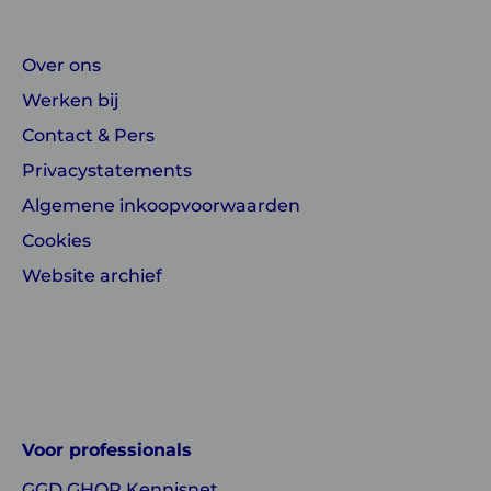
Over ons
Werken bij
Contact & Pers
Privacystatements
Algemene inkoopvoorwaarden
Cookies
Website archief
Linkedin
Instagram
of
of
GGD
GGD
Voor professionals
GHOR
GHOR
GGD GHOR Kennisnet