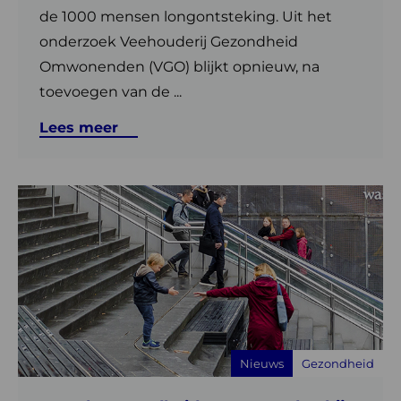
de 1000 mensen longontsteking. Uit het
onderzoek Veehouderij Gezondheid
Omwonenden (VGO) blijkt opnieuw, na
toevoegen van de ...
Lees meer
Lees
meer
over
Betrek
gezondheid
omwonenden
bij
beslissing
Nieuws
Gezondheid
over
intensieve