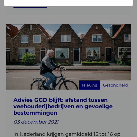
Lees meer
Lees
meer
over
Advies
GGD
blijft:
afstand
tussen
Nieuws
Gezondheid
veehouderijbedrijven
en
Advies GGD blijft: afstand tussen
gevoelige
veehouderijbedrijven en gevoelige
bestemmingen
bestemmingen
03 december 2021
In Nederland krijgen gemiddeld 15 tot 16 op