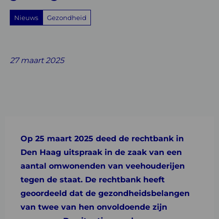
Nieuws
Gezondheid
Share
Share
Share
Share
Share
on
on
on
with
on
27 maart 2025
Facebook
Twitter
Linkedin
email
Whatsapp
Op 25 maart 2025 deed de rechtbank in
Den Haag uitspraak in de zaak van een
aantal omwonenden van veehouderijen
tegen de staat. De rechtbank heeft
geoordeeld dat de gezondheidsbelangen
van twee van hen onvoldoende zijn