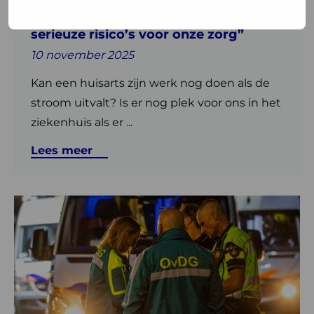
onze
“Militaire dreiging veroorzaakt
zorg”
serieuze risico’s voor onze zorg”
10 november 2025
Kan een huisarts zijn werk nog doen als de
stroom uitvalt? Is er nog plek voor ons in het
ziekenhuis als er ...
Lees meer
Lees
meer
over
Handreiking
zorgcontinuïteit
bij
rampen