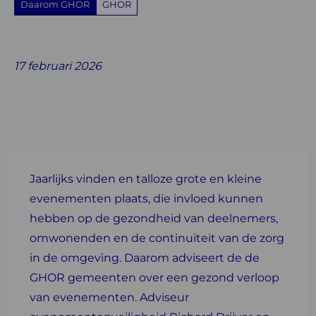
Daarom GHOR
GHOR
Share
Share
Share
Share
Share
on
on
on
with
on
17 februari 2026
Facebook
Twitter
Linkedin
email
Whatsapp
Jaarlijks vinden en talloze grote en kleine
evenementen plaats, die invloed kunnen
hebben op de gezondheid van deelnemers,
omwonenden en de continuïteit van de zorg
in de omgeving. Daarom adviseert de de
GHOR gemeenten over een gezond verloop
van evenementen. Adviseur