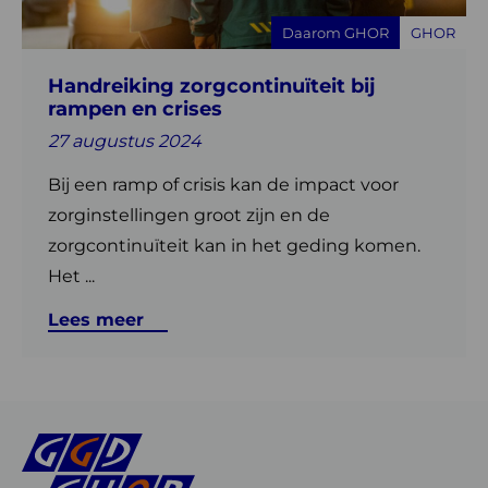
en
Daarom GHOR
GHOR
crises
Handreiking zorgcontinuïteit bij
rampen en crises
27 augustus 2024
Bij een ramp of crisis kan de impact voor
zorginstellingen groot zijn en de
zorgcontinuïteit kan in het geding komen.
Het ...
Lees meer