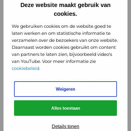
Deze website maakt gebruik van
Om goed voorbereid te zijn op grote
cookies.
ongevallen en rampen, oefenen de
We gebruiken cookies om de website goed te
hulpdiensten regelmatig wat ze moeten
laten werken en om statistische informatie te
doen en hoe ze moeten ...
verzamelen over de bezoekers van onze website.
Daarnaast worden cookies gebruikt om content
Lees meer
van partners te laten zien, bijvoorbeeld video's
van YouTube. Voor meer informatie zie
cookiebeleid
.
Lees
meer
over
Weigeren
“Militaire
dreiging
veroorzaakt
Alles toestaan
serieuze
risico’s
Daarom GHOR
GHOR
voor
Details tonen