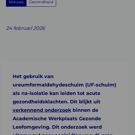
Nieuws
Gezondheid
Share
Share
Share
Share
Share
on
on
on
with
on
24 februari 2026
Facebook
Twitter
Linkedin
email
Whatsapp
Het gebruik van
ureumformaldehydeschuim (UF-schuim)
als na-isolatie kan leiden tot acute
gezondheidsklachten. Dit blijkt uit
verkennend onderzoek
binnen de
Academische Werkplaats Gezonde
Leefomgeving. Dit onderzoek werd