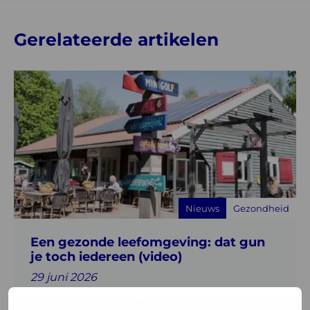
Gerelateerde artikelen
Lees
meer
over
Een
gezonde
leefomgeving:
dat
gun
Nieuws
Gezondheid
je
toch
Een gezonde leefomgeving: dat gun
iedereen
je toch iedereen (video)
(video)
29 juni 2026
Hoe eerder gezondheid wordt