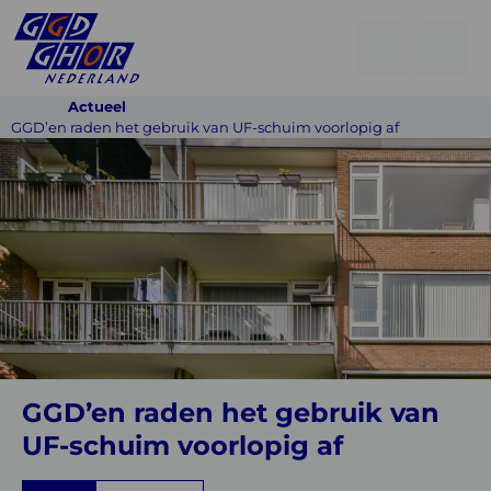
Open
Go
men
to
Menu
Actueel
searchpage
GGD’en raden het gebruik van UF-schuim voorlopig af
GGD’en
raden
het
gebruik
van
UF-
schuim
voorlopig
GGD’en raden het gebruik van
af
UF-schuim voorlopig af