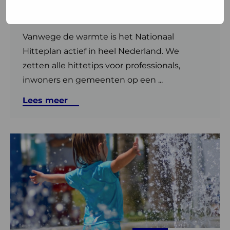
gemeenten en inwoners
24 juni 2026
Vanwege de warmte is het Nationaal
Hitteplan actief in heel Nederland. We
zetten alle hittetips voor professionals,
inwoners en gemeenten op een ...
Lees meer
Lees
meer
over
Klimaatverandering
en
gezondheid:
richtingen
voor