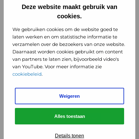
Deze website maakt gebruik van
meegenomen in gebiedsontwikkeling, hoe
groter de impact. Door GGD’en vanaf de start
cookies.
te betrekken, wordt gezondheid een ...
We gebruiken cookies om de website goed te
Lees meer
laten werken en om statistische informatie te
verzamelen over de bezoekers van onze website.
Daarnaast worden cookies gebruikt om content
van partners te laten zien, bijvoorbeeld video's
Lees
van YouTube. Voor meer informatie zie
meer
cookiebeleid
.
over
Hitte:
tips
Weigeren
voor
professionals,
gemeenten
Alles toestaan
Nieuws
Gezondheid
en
inwoners
Hitte: tips voor professionals,
Details tonen