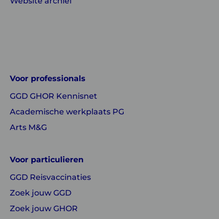
Website archief
Linkedin
Instagram
of
of
GGD
GGD
Voor professionals
GHOR
GHOR
GGD GHOR Kennisnet
Nederland
Nederland
Academische werkplaats PG
Arts M&G
Voor particulieren
GGD Reisvaccinaties
Zoek jouw GGD
Zoek jouw GHOR