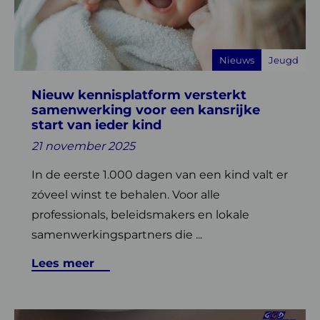
versterkt
samenwerking
voor
Nieuws
Jeugd
een
kansrijke
Nieuw kennisplatform versterkt
start
samenwerking voor een kansrijke
van
start van ieder kind
ieder
21 november 2025
kind
In de eerste 1.000 dagen van een kind valt er
zóveel winst te behalen. Voor alle
professionals, beleidsmakers en lokale
samenwerkingspartners die ...
Lees meer
Lees