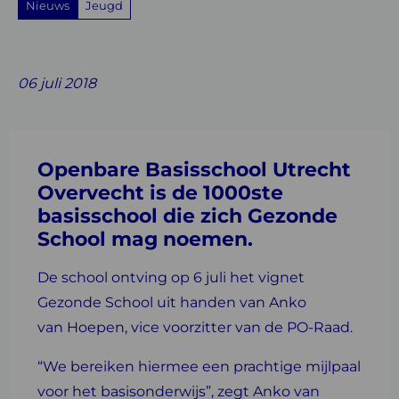
Nieuws
Jeugd
Share
Share
Share
Share
Share
on
on
on
with
on
06 juli 2018
Facebook
Twitter
Linkedin
email
Whatsapp
Openbare Basisschool Utrecht
Overvecht is de 1000ste
basisschool die zich Gezonde
School mag noemen.
De school ontving op 6 juli het vignet
Gezonde School uit handen van Anko
van Hoepen, vice voorzitter van de PO-Raad.
“We bereiken hiermee een prachtige mijlpaal
voor het basisonderwijs”, zegt Anko van