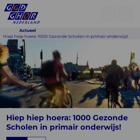
Open
Go
men
to
Menu
Actueel
searchpage
Hiep hiep hoera: 1000 Gezonde Scholen in primair onderwijs!
Hiep
hiep
hoera:
1000
Gezonde
Scholen
in
primair
Hiep hiep hoera: 1000 Gezonde
onderwijs!
Scholen in primair onderwijs!