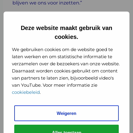
blijven we ons voor inzetten.”
Foto’s:
Miriam van Leeuwen Fotografie
Deze website maakt gebruik van
cookies.
We gebruiken cookies om de website goed te
Gerelateerde artikelen
laten werken en om statistische informatie te
verzamelen over de bezoekers van onze website.
Daarnaast worden cookies gebruikt om content
Lees
van partners te laten zien, bijvoorbeeld video's
meer
van YouTube. Voor meer informatie zie
over
cookiebeleid
.
Nieuw
RIVM-
onderzoek
Weigeren
laat
zien
Nieuws
Jeugd
dat
Alles toestaan