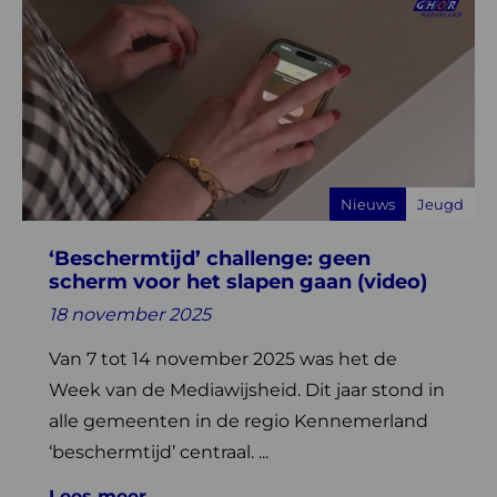
meer
over
‘Beschermtijd’
challenge:
geen
scherm
voor
Nieuws
Jeugd
het
slapen
‘Beschermtijd’ challenge: geen
gaan
scherm voor het slapen gaan (video)
(video)
18 november 2025
Van 7 tot 14 november 2025 was het de
Week van de Mediawijsheid. Dit jaar stond in
alle gemeenten in de regio Kennemerland
‘beschermtijd’ centraal. ...
Lees meer