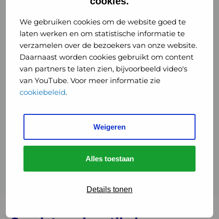
cookies.
GGD GHOR Nederland roept mensen, waarbij
het niet direct lukt om een afspraak te
We gebruiken cookies om de website goed te
plannen, op om zich aan de basisregels
laten werken en om statistische informatie te
te houden: blijf binnen bij klachten,
ga in
verzamelen over de bezoekers van onze website.
Daarnaast worden cookies gebruikt om content
isolatie bij een positieve (zelf)test,
houd
van partners te laten zien, bijvoorbeeld video's
afstand, was handen en ventileer je huis
van YouTube. Voor meer informatie zie
goed. Veel mensen bellen in de ochtend, dus
cookiebeleid
.
is het advies in de middag of avond te bellen.
Online kan via
coronatest.nl
24 uur per dag
een afspraak worden gemaakt. Kies ook hier
Weigeren
een tijdstip waarop minder mensen online
zijn, in de avond of heel vroeg in de ochtend.
Alles toestaan
Details tonen