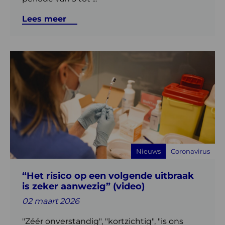
Lees meer
Lees
meer
over
“Het
risico
op
een
volgende
Nieuws
Coronavirus
uitbraak
is
“Het risico op een volgende uitbraak
zeker
is zeker aanwezig” (video)
aanwezig”
(video)
02 maart 2026
"Zéér onverstandig", "kortzichtig", "is ons