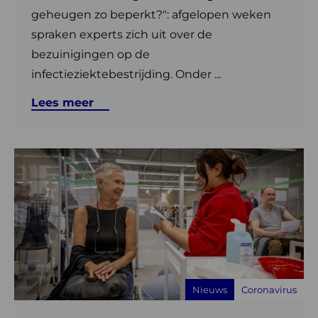
geheugen zo beperkt?": afgelopen weken
spraken experts zich uit over de
bezuinigingen op de
infectieziektebestrijding. Onder ...
Lees meer
Lees
meer
over
GGD
belt
voor
coronaprik
aan
Nieuws
Coronavirus
huis