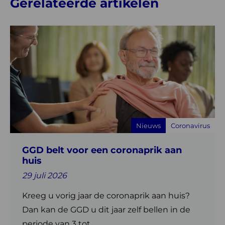
Gerelateerde artikelen
Lees
meer
over
GGD
belt
voor
een
coronaprik
Nieuws
Coronavirus
aan
huis
GGD belt voor een coronaprik aan
huis
29 juli 2026
Kreeg u vorig jaar de coronaprik aan huis?
Dan kan de GGD u dit jaar zelf bellen in de
periode van 3 tot ...