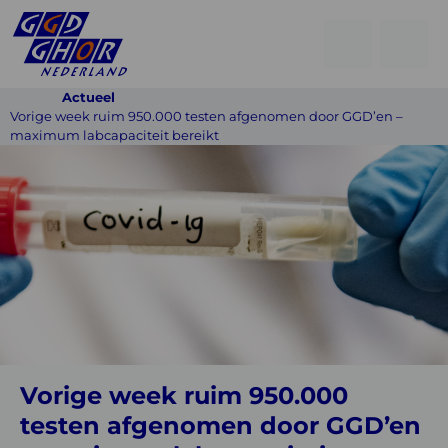
Open
Go
men
to
Menu
Actueel
searchpage
Vorige week ruim 950.000 testen afgenomen door GGD’en –
maximum labcapaciteit bereikt
Vorige
week
ruim
950.000
testen
afgenomen
door
GGD’en
Vorige week ruim 950.000
–
testen afgenomen door GGD’en