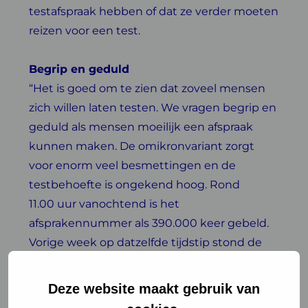
testafspraak hebben of dat ze verder moeten
reizen voor een test.
Begrip en geduld
“Het is goed om te zien dat zoveel mensen
zich willen laten testen. We vragen begrip en
geduld als mensen moeilijk een afspraak
kunnen maken. De omikronvariant zorgt
voor enorm veel besmettingen en de
testbehoefte is ongekend hoog. Rond
11.00 uur vanochtend is het
afsprakennummer als 390.000 keer gebeld.
Vorige week op datzelfde tijdstip stond de
teller op 80.000”, aldus een woordvoerder
van GGD GHOR Nederland.
Deze website maakt gebruik van