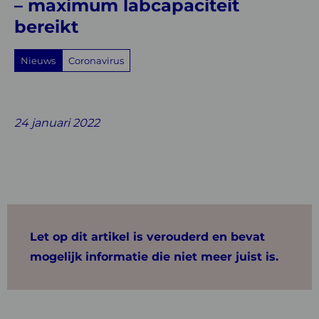
maximum
– maximum labcapaciteit
bereikt
labcapaciteit
bereikt
Nieuws
Coronavirus
Share
Share
Share
Share
Share
on
on
on
with
on
24 januari 2022
Facebook
Twitter
Linkedin
email
Whatsapp
Let op dit artikel is verouderd en bevat
mogelijk informatie die niet meer juist is.