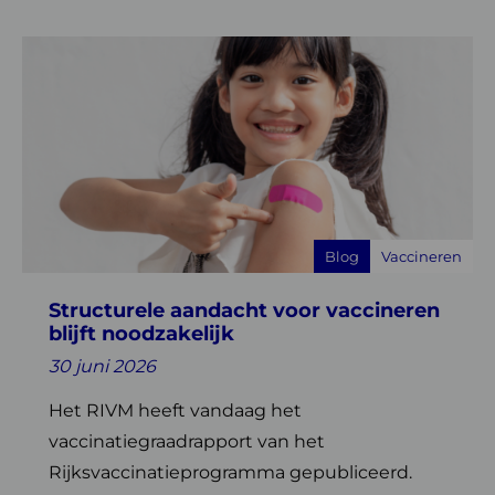
Lees
meer
over
Structurele
aandacht
voor
vaccineren
blijft
Blog
Vaccineren
noodzakelijk
Structurele aandacht voor vaccineren
blijft noodzakelijk
30 juni 2026
Het RIVM heeft vandaag het
vaccinatiegraadrapport van het
Rijksvaccinatieprogramma gepubliceerd.