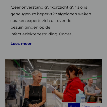
"Zéér onverstandig", "kortzichtig", "is ons
geheugen zo beperkt?": afgelopen weken
spraken experts zich uit over de
bezuinigingen op de
infectieziektebestrijding. Onder ...
Lees meer
Lees
meer
over
Aankondiging:
najaarsronde
2025
coronaprik
voor
Blog
Vaccineren