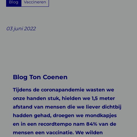
Blog
Vaccineren
Share
Share
Share
Share
Share
on
on
on
with
on
03 juni 2022
Facebook
Twitter
Linkedin
email
Whatsapp
Blog Ton Coenen
Tijdens de coronapandemie wasten we
onze handen stuk, hielden we 1,5 meter
afstand van mensen die we liever dichtbij
hadden gehad, droegen we mondkapjes
en in een recordtempo nam 84% van de
mensen een vaccinatie. We wilden