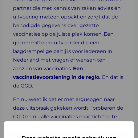
partner die met kennis van zaken advies én
uitvoering meteen oppakt en zorgt dat de
benodigde gegevens over gezette
vaccinaties op de juiste plek komen. Een
gecommitteerd uitvoerder die een
laagdrempelige partij is voor iedereen in
Nederland met vragen of wensen ten
aanzien van vaccinaties.
Een
vaccinatievoorziening in de regio.
En dat is
de GGD.
En nu weet ik dat er met argusogen naar
deze uitspraak gekeken wordt: “proberen de
GGD’en nu alle vaccinaties naar zich toe te
trekken?” Nee, het gaat erom dat we de
beste vaccinatiegraad krijgen en dat met