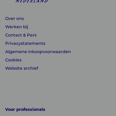
Over ons
Werken bij
Contact & Pers
Privacystatements
Algemene inkoopvoorwaarden
Cookies
Website archief
Linkedin
Instagram
of
of
GGD
GGD
Voor professionals
GHOR
GHOR