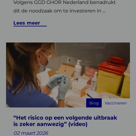
Volgens GGD GHOR Nederland benadrukt
dit de noodzaak om te investeren in ...
Lees meer
Lees
meer
over
“Het
risico
op
een
volgende
Blog
Vaccineren
uitbraak
is
“Het risico op een volgende uitbraak
zeker
is zeker aanwezig” (video)
aanwezig”
(video)
02 maart 2026