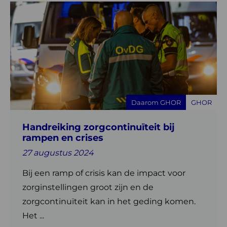
Lees
meer
over
Handreiking
zorgcontinuïteit
bij
rampen
en
Daarom GHOR
GHOR
crises
Handreiking zorgcontinuïteit bij
rampen en crises
27 augustus 2024
Bij een ramp of crisis kan de impact voor
zorginstellingen groot zijn en de
zorgcontinuïteit kan in het geding komen.
Het ...