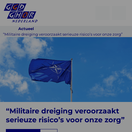
Open
Go
men
to
Menu
Actueel
searchpage
“Militaire dreiging veroorzaakt serieuze risico’s voor onze zorg”
“Militaire
dreiging
veroorzaakt
serieuze
risico’s
voor
onze
zorg”
“Militaire dreiging veroorzaakt
serieuze risico’s voor onze zorg”