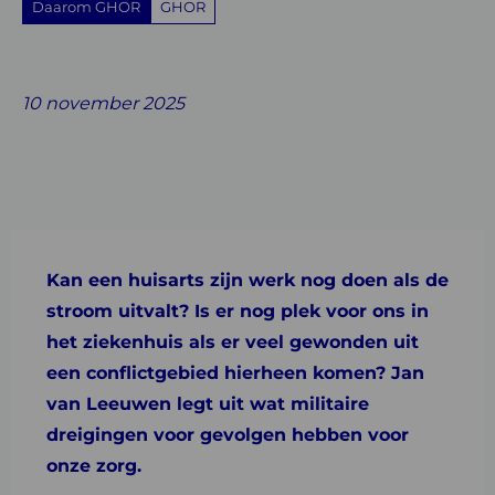
Daarom GHOR
GHOR
Share
Share
Share
Share
Share
on
on
on
with
on
10 november 2025
Facebook
Twitter
Linkedin
email
Whatsapp
Kan een huisarts zijn werk nog doen als de
stroom uitvalt? Is er nog plek voor ons in
het ziekenhuis als er veel gewonden uit
een conflictgebied hierheen komen? Jan
van Leeuwen legt uit wat militaire
dreigingen voor gevolgen hebben voor
onze zorg.