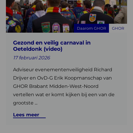
en
veilig
carnaval
in
Daarom GHOR
GHOR
Oeteldonk
(video)
Gezond en veilig carnaval in
Oeteldonk (video)
17 februari 2026
Adviseur evenementenveiligheid Richard
Drijver en OvD-G Erik Koopmanschap van
GHOR Brabant Midden-West-Noord
vertellen wat er komt kijken bij een van de
grootste ...
Lees meer