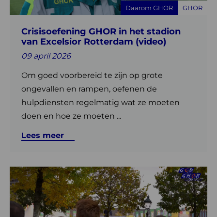
Daarom GHOR
GHOR
van
Excelsior
Crisisoefening GHOR in het stadion
Rotterdam
van Excelsior Rotterdam (video)
(video)
09 april 2026
Om goed voorbereid te zijn op grote
ongevallen en rampen, oefenen de
hulpdiensten regelmatig wat ze moeten
doen en hoe ze moeten ...
Lees meer
Lees
meer
over
Gezond