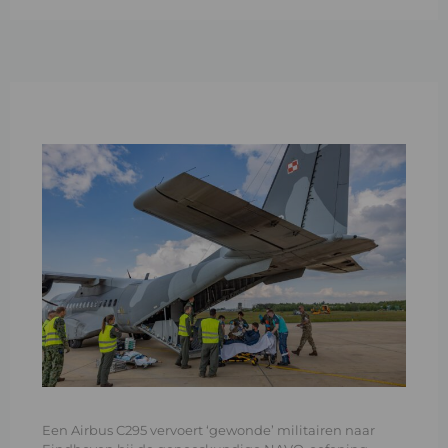
Een Airbus C295 vervoert ‘gewonde’ militairen naar