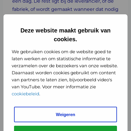
één dag. De rest ligt bij de leverancier, of de
fabriek, of wordt gemaakt wanneer dat nodig
is. Er ontstaat meteen schaarste als één
schakel uitvalt. En dat kan al snel,
Deze website maakt gebruik van
bijvoorbeeld omdat de logistiek spaak loopt
cookies.
door afgesloten wegen of sabotage. Dat
risico geven wij aan bij de overheid. We
We gebruiken cookies om de website goed te
hebben niet direct een oplossing, maar we
laten werken en om statistische informatie te
verzamelen over de bezoekers van onze website.
vinden het belangrijk dat we dit in beeld
Daarnaast worden cookies gebruikt om content
hebben en het bespreken.”
van partners te laten zien, bijvoorbeeld video's
van YouTube. Voor meer informatie zie
cookiebeleid
.
GHOR als spin in het web
Overstromingen, infectieziekte-uitbraken,
Weigeren
luchtvaartongevallen: overal zijn
crisisplannen voor. Maar een crisisplan voor