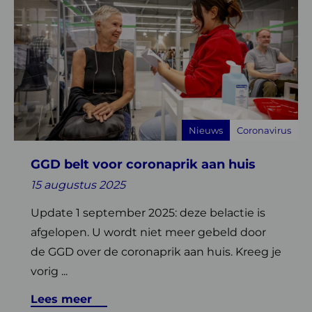
meer
over
GGD
belt
voor
coronaprik
aan
Nieuws
Coronavirus
huis
GGD belt voor coronaprik aan huis
15 augustus 2025
Update 1 september 2025: deze belactie is
afgelopen. U wordt niet meer gebeld door
de GGD over de coronaprik aan huis. Kreeg je
vorig ...
Lees meer