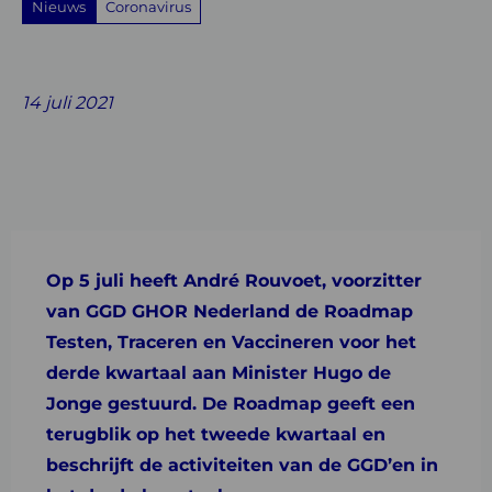
Nieuws
Coronavirus
Share
Share
Share
Share
Share
on
on
on
with
on
14 juli 2021
Facebook
Twitter
Linkedin
email
Whatsapp
Op 5 juli heeft André Rouvoet, voorzitter
van GGD GHOR Nederland de Roadmap
Testen, Traceren en Vaccineren voor het
derde kwartaal aan Minister Hugo de
Jonge gestuurd. De Roadmap geeft een
terugblik op het tweede kwartaal en
beschrijft de activiteiten van de GGD’en in