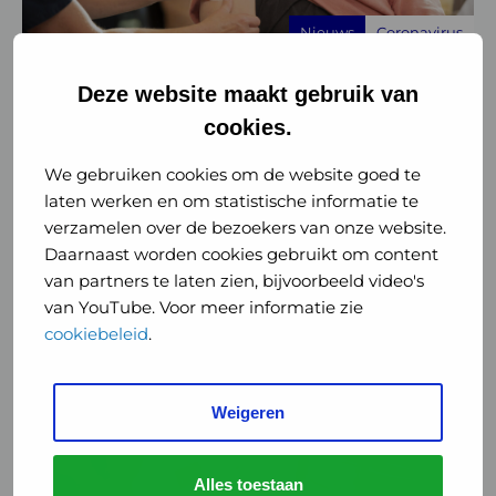
coronaprik
Nieuws
Coronavirus
aan
huis
GGD belt voor een coronaprik aan
Deze website maakt gebruik van
huis
cookies.
29 juli 2026
We gebruiken cookies om de website goed te
Kreeg u vorig jaar de coronaprik aan huis?
laten werken en om statistische informatie te
Dan kan de GGD u dit jaar zelf bellen in de
verzamelen over de bezoekers van onze website.
periode van 3 tot ...
Daarnaast worden cookies gebruikt om content
van partners te laten zien, bijvoorbeeld video's
Lees meer
van YouTube. Voor meer informatie zie
cookiebeleid
.
Lees
meer
Weigeren
over
“Het
risico
Alles toestaan