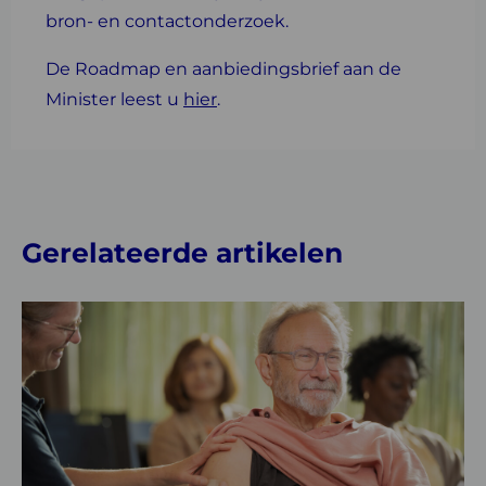
bron- en contactonderzoek.
De Roadmap en aanbiedingsbrief aan de
Minister leest u
hier
.
Gerelateerde artikelen
Lees
meer
over
GGD
belt
voor
een