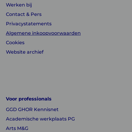
Werken bij
Contact & Pers
Privacystatements
Algemene inkoopvoorwaarden
Cookies
Website archief
Linkedin
Instagram
of
of
GGD
GGD
Voor professionals
GHOR
GHOR
GGD GHOR Kennisnet
Nederland
Nederland
Academische werkplaats PG
Arts M&G