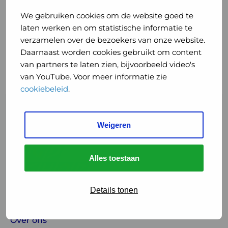
Veiligheid Nederland
We gebruiken cookies om de website goed te
(addendum) Verenigingsbureau GGD
laten werken en om statistische informatie te
GHOR Nederland
verzamelen over de bezoekers van onze website.
(addendum) Projectenbureau GGD
Daarnaast worden cookies gebruikt om content
GHOR Nederland
van partners te laten zien, bijvoorbeeld video's
van YouTube. Voor meer informatie zie
cookiebeleid
.
Weigeren
Alles toestaan
Details tonen
Over ons