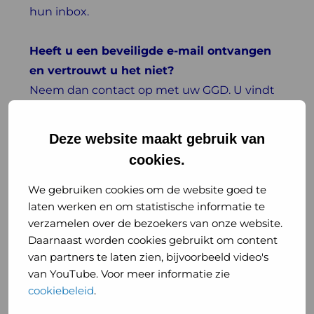
hun inbox.
Heeft u een beveiligde e-mail ontvangen
en vertrouwt u het niet?
Neem dan contact op met uw GGD. U vindt
uw GGD via
ggd.nl
.
Deze website maakt gebruik van
——————————————
cookies.
Municipal Health Services
(GGDs) send secure email for
We gebruiken cookies om de website goed te
source and contact tracing
laten werken en om statistische informatie te
verzamelen over de bezoekers van onze website.
Many GGDs send you a secure email with
Daarnaast worden cookies gebruikt om content
van partners te laten zien, bijvoorbeeld video's
information if you have tested positive for
van YouTube. Voor meer informatie zie
coronavirus. This includes information
cookiebeleid
.
about source and contact tracing. It lets