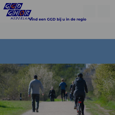
Open
Go
men
Vind een GGD bij u in de regio
to
Menu
searchpage
Lees
meer
over
Veilig
contact
met
jouw
GGD