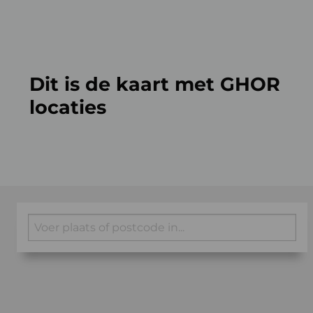
Dit is de kaart met GHOR
locaties
Zoeken
op
postcode
of