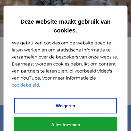
Deze website maakt gebruik van
cookies.
Vind een GGD bij u in de regio
We gebruiken cookies om de website goed te
Standpunten
laten werken en om statistische informatie te
verzamelen over de bezoekers van onze website.
De 25 GGD’en willen iedere Nederlander in
Daarnaast worden cookies gebruikt om content
dezelfde mate beschermen tegen
van partners te laten zien, bijvoorbeeld video's
gezondheidsrisico’s. Lees hier in onze brieven,
van YouTube. Voor meer informatie zie
position papers en zienswijzen ...
cookiebeleid
.
Lees meer
Weigeren
Lees
meer
over
Alles toestaan
Vluchtelingen