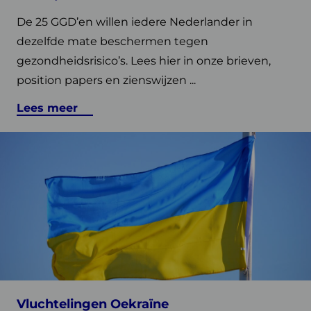
De 25 GGD’en willen iedere Nederlander in
dezelfde mate beschermen tegen
gezondheidsrisico’s. Lees hier in onze brieven,
position papers en zienswijzen ...
Lees meer
Lees
meer
over
Vluchtelingen
Oekraïne
Vind een GGD bij u in de regio
Vluchtelingen Oekraïne