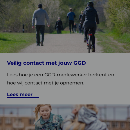
meer
over
Veilig
contact
met
jouw
GGD
Vind een GGD bij u in de regio
Veilig contact met jouw GGD
Lees hoe je een GGD-medewerker herkent en
hoe wij contact met je opnemen.
Lees meer
Lees
meer
over
Standpunten