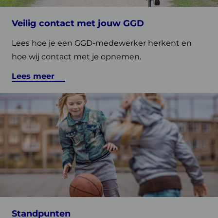
Vind een GGD bij u in de regio
Veilig contact met jouw GGD
Lees hoe je een GGD-medewerker herkent en
hoe wij contact met je opnemen.
Lees meer
Lees
meer
over
Standpunten
Vind een GGD bij u in de regio
Standpunten