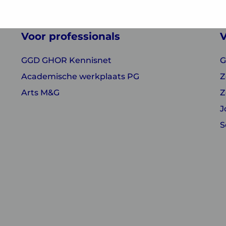
Voor professionals
V
GGD GHOR Kennisnet
G
Academische werkplaats PG
Z
Arts M&G
Z
J
S