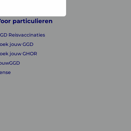
oor particulieren
GD Reisvaccinaties
oek jouw GGD
oek jouw GHOR
ouwGGD
ense