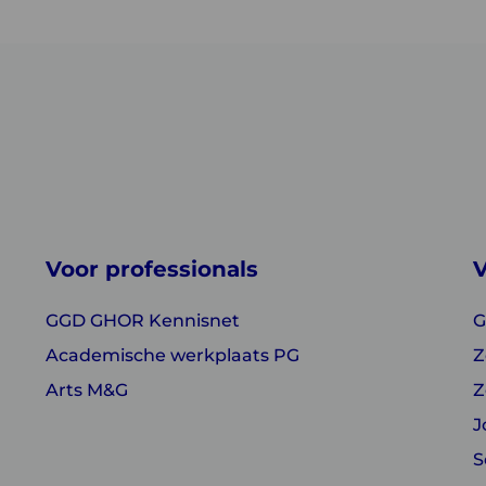
Voor professionals
V
GGD GHOR Kennisnet
G
Academische werkplaats PG
Z
Arts M&G
Z
J
S