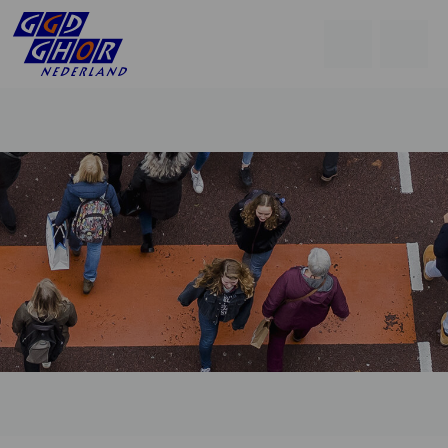
Open
Go
men
to
Menu
searchpage