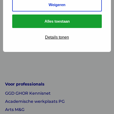
Werken bij
Weigeren
Contact & Pers
Privacystatements
Alles toestaan
Algemene inkoopvoorwaarden
Cookies
Details tonen
Website archief
Linkedin
Instagram
of
of
GGD
GGD
Voor professionals
GHOR
GHOR
GGD GHOR Kennisnet
Nederland
Nederland
Academische werkplaats PG
Arts M&G