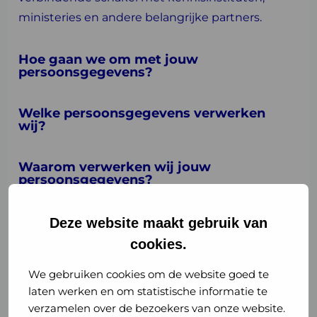
ministeries en andere belangrijke partners.
Hoe gaan we om met jouw
persoonsgegevens?
Welke persoonsgegevens verwerken
wij?
Waarom verwerken wij jouw
persoonsgegevens?
Hoe lang bewaren wij jouw
Deze website maakt gebruik van
persoonsgegevens?
cookies.
Met wie delen wij jouw
We gebruiken cookies om de website goed te
persoonsgegevens?
laten werken en om statistische informatie te
verzamelen over de bezoekers van onze website.