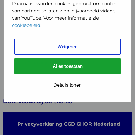
Daarnaast worden cookies gebruikt om content
Welke rechten heb je?
van partners te laten zien, bijvoorbeeld video's
van YouTube. Voor meer informatie zie
Uitvoeren van jouw rechten
cookiebeleid
.
Hoe beveiligingen wij jouw
persoonsgegevens?
Weigeren
Contact, vragen of een klacht?
Alles toestaan
Wijzigen privacyverklaring
Details tonen
Downloads bij dit thema
Privacyverklaring GGD GHOR Nederland