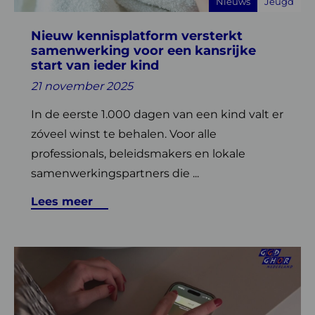
Nieuws
Jeugd
een
kansrijke
Nieuw kennisplatform versterkt
start
samenwerking voor een kansrijke
van
start van ieder kind
ieder
21 november 2025
kind
In de eerste 1.000 dagen van een kind valt er
zóveel winst te behalen. Voor alle
professionals, beleidsmakers en lokale
samenwerkingspartners die ...
Lees meer
Lees
meer
over
‘Beschermtijd’