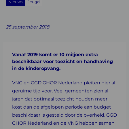
Nieuws
Jeugd
Share
Share
Share
Share
Share
on
on
on
with
on
25 september 2018
Facebook
Twitter
Linkedin
email
Whatsapp
Vanaf 2019 komt er 10 miljoen extra
beschikbaar voor toezicht en handhaving
in de kinderopvang.
VNG en GGD GHOR Nederland pleiten hier al
geruime tijd voor. Veel gemeenten zien al
jaren dat optimaal toezicht houden meer
kost dan de afgelopen periode aan budget
beschikbaar is gesteld door de overheid. GGD
GHOR Nederland en de VNG hebben samen