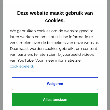
Deze website maakt gebruik van
cookies.
Gerelateerde artikelen
We gebruiken cookies om de website goed te
laten werken en om statistische informatie te
Lees
verzamelen over de bezoekers van onze website.
meer
Daarnaast worden cookies gebruikt om content
over
van partners te laten zien, bijvoorbeeld video's
Nieuw
van YouTube. Voor meer informatie zie
RIVM-
cookiebeleid
.
onderzoek
laat
zien
Weigeren
Nieuws
Jeugd
dat
kinderen
Nieuw RIVM-onderzoek laat zien dat
Alles toestaan
in
kinderen in een meervoudig
een