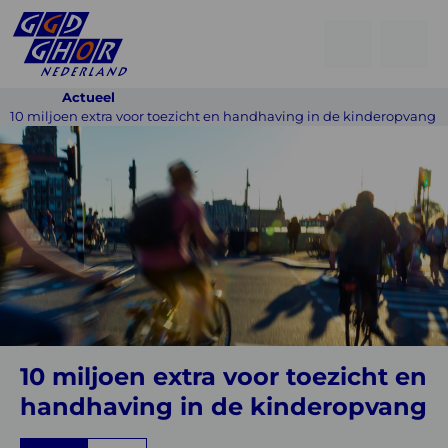
Open
Go
men
to
Menu
Actueel
searchpage
10 miljoen extra voor toezicht en handhaving in de kinderopvang
10
miljoen
extra
voor
toezicht
en
handhaving
in
10 miljoen extra voor toezicht en
de
handhaving in de kinderopvang
kinderopvang