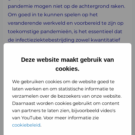
pandemie mogen niet op de achtergrond raken.
Om goed in te kunnen spelen op het
veranderende werkveld en voorbereid te zijn op
toekomstige pandemieën, is het essentieel dat
de infectieziektebestrijding zowel kwantitatief
als kwalitatief goed is toegerust. We zijn dan ook
blij dat er nu structurele middelen zijn voor
Deze website maakt gebruik van
pandemische paraatheid. En een betere
cookies.
vaccinatievoorziening voor mensen van 0-100, is
We gebruiken cookies om de website goed te
van cruciaal belang voor de publieke
laten werken en om statistische informatie te
gezondheid.
verzamelen over de bezoekers van onze website.
Daarnaast worden cookies gebruikt om content
GGD GHOR Nederland zet in op de volgende drie
van partners te laten zien, bijvoorbeeld video's
speerpunten:
van YouTube. Voor meer informatie zie
Versterking van capaciteit en kwaliteit van
cookiebeleid
.
infectieziektebestrijding bij GGD’en.