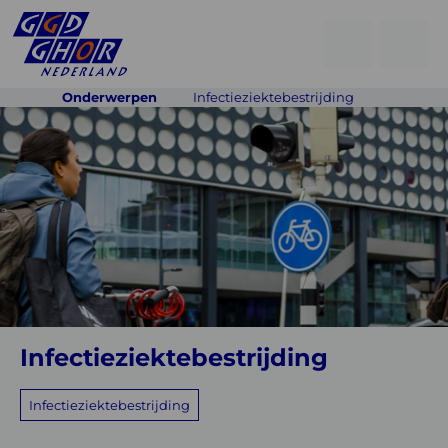
Open
Go
men
to
Menu
Onderwerpen
Infectieziektebestrijding
searchpage
Infectieziektebestrijding
Infectieziektebestrijding
Infectieziektebestrijding