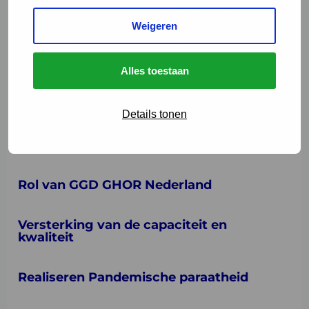
Realiseren Pandemische paraatheid.
Vaccineren bij de GGD’en is eenduidig,
Weigeren
toegankelijk en betrouwbaar voor inwoners en
ketenpartners.
Alles toestaan
Rol en taken van GGD'en in de IZB
Details tonen
Vakgebieden infectieziektebestrijding
Rol van GGD GHOR Nederland
Versterking van de capaciteit en
kwaliteit
Realiseren Pandemische paraatheid