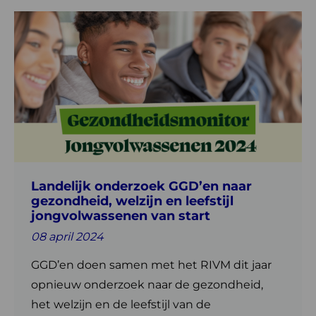
Lees
meer
over
Landelijk
onderzoek
GGD’en
naar
gezondheid,
welzijn
en
Landelijk onderzoek GGD’en naar
leefstijl
gezondheid, welzijn en leefstijl
jongvolwassenen
jongvolwassenen van start
van
08 april 2024
start
GGD’en doen samen met het RIVM dit jaar
opnieuw onderzoek naar de gezondheid,
het welzijn en de leefstijl van de