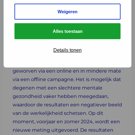
In de nasleep van de coronaperiode is met
de Corona Gezondheidsmonitor
Weigeren
Jongvolwassenen 2022 onderzocht hoe het
is gesteld met de gezondheid, de leefstijl en
Alles toestaan
het welzijn van jongvolwassenen in
Nederland. Bijna 70.000 jongvolwassenen
Details tonen
vulden hiervoor in het voorjaar en de zomer
van 2022 een online vragenlijst in. Zij zijn
geworven via een online en in mindere mate
via een offline campagne. Het is mogelijk dat
degenen met een slechtere mentale
gezondheid vaker hebben meegedaan,
waardoor de resultaten een negatiever beeld
van de werkelijkheid schetsen. Op dit
moment, voorjaar en zomer 2024, wordt een
nieuwe meting uitgevoerd. De resultaten