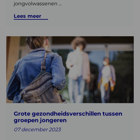
jongvolwassenen ...
Lees meer
Lees
meer
over
Grote
gezondheidsverschillen
tussen
groepen
jongeren
Grote gezondheidsverschillen tussen
groepen jongeren
07 december 2023