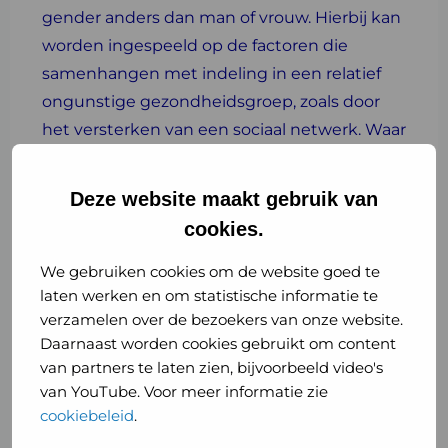
gender anders dan man of vrouw. Hierbij kan
worden ingespeeld op de factoren die
samenhangen met indeling in een relatief
ongunstige gezondheidsgroep, zoals door
het versterken van een sociaal netwerk. Waar
preventie niet volstaat, dient extra
ondersteuning en zorg beschikbaar te zijn,
Deze website maakt gebruik van
met name voor jongvolwassenen in de groep
cookies.
met zeer ongunstige
gezondheidsuitkomsten.
We gebruiken cookies om de website goed te
laten werken en om statistische informatie te
verzamelen over de bezoekers van onze website.
Corona
Daarnaast worden cookies gebruikt om content
van partners te laten zien, bijvoorbeeld video's
Gezondheidsmonitor
van YouTube. Voor meer informatie zie
Jongvolwassenen 2022
cookiebeleid
.