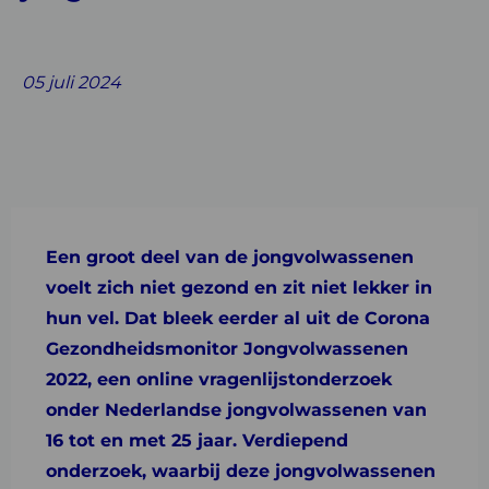
Share
Share
Share
Share
Share
on
on
on
with
on
05 juli 2024
Facebook
Twitter
Linkedin
email
Whatsapp
Een groot deel van de jongvolwassenen
voelt zich niet gezond en zit niet lekker in
hun vel. Dat bleek eerder al uit de Corona
Gezondheidsmonitor Jongvolwassenen
2022, een online vragenlijstonderzoek
onder Nederlandse jongvolwassenen van
16 tot en met 25 jaar. Verdiepend
onderzoek, waarbij deze jongvolwassenen