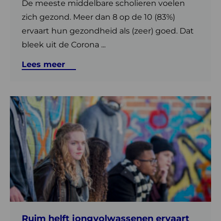
De meeste middelbare scholieren voelen
zich gezond. Meer dan 8 op de 10 (83%)
ervaart hun gezondheid als (zeer) goed. Dat
bleek uit de Corona ...
Lees meer
Lees
meer
over
Ruim
helft
jongvolwassenen
ervaart
psychische
klachten
Ruim helft jongvolwassenen ervaart