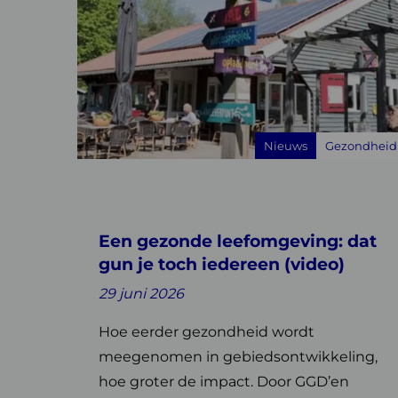
over
Een
gezonde
leefomgeving:
dat
gun
Nieuws
Gezondheid
je
toch
iedereen
(video)
Een gezonde leefomgeving: dat
gun je toch iedereen (video)
29 juni 2026
Hoe eerder gezondheid wordt
meegenomen in gebiedsontwikkeling,
hoe groter de impact. Door GGD’en