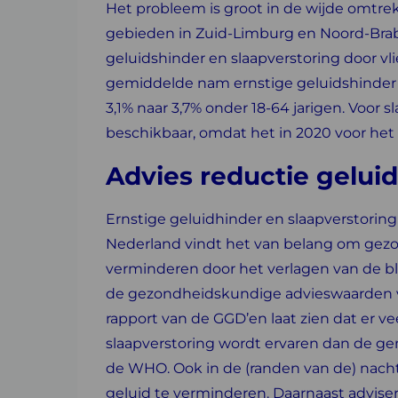
Het probleem is groot in de wijde omtre
gebieden in Zuid-Limburg en Noord-Braba
geluidshinder en slaapverstoring door vl
gemiddelde nam ernstige geluidshinder 
3,1% naar 3,7% onder 18-64 jarigen. Voor s
beschikbaar, omdat het in 2020 voor het
Advies reductie gelui
E
rnstige geluidhinder en slaapverstor
Nederland vindt het van belang om gez
verminderen door het verlagen van de blo
de gezondheidskundige advieswaarden v
rapport van de GGD’en laat zien dat er v
slaapverstoring wordt ervaren dan de g
de WHO. Ook in de (randen van de) nacht
geluid te verminderen. Daarnaast advise