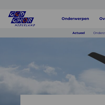
Onderwerpen
Ov
Actueel
Onderzo
Onderzoeksrappo
geluidshinder
en