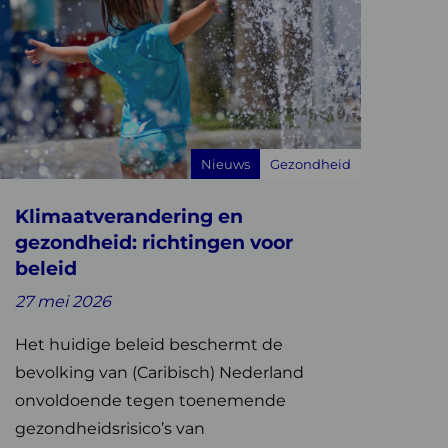
ver
limaatverandering
en
ezondheid:
ichtingen
oor
Nieuws
Gezondheid
eleid
Klimaatverandering en
gezondheid: richtingen voor
beleid
27 mei 2026
Het huidige beleid beschermt de
bevolking van (Caribisch) Nederland
onvoldoende tegen toenemende
gezondheidsrisico’s van