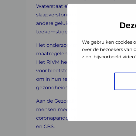
Waterstaat en het ministerie van Defensi
slaapverstoring door vliegverkeer per wij
andere geluidsbronnen en eerdere onde
Dez
toekomstige ontwikkelingen.
We gebruiken cookies o
Het
onderzoeksrapport
dient als input vo
over de bezoekers van 
maatregelen gericht op het verminderen 
zien, bijvoorbeeld vide
Het RIVM heeft de uitkomsten van dit 
voor blootstellings-responsrelaties te 
om in hun regio de overheidsinstanties g
gezondheidsinformatie voor vliegvelden
Aan de Gezondheidsmonitor Volwassenen
mensen mee. Het onderzoek is afgenomen
coronapandemie en werd uitgevoerd do
en CBS.