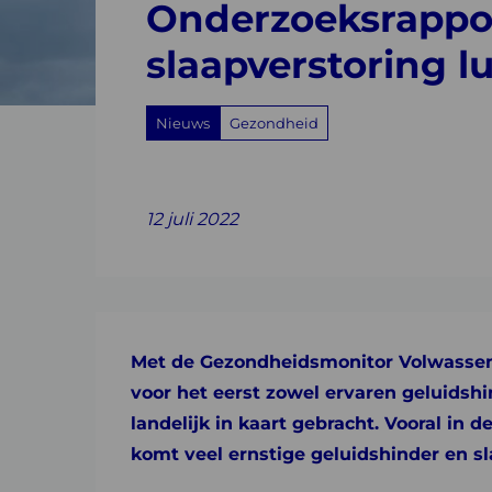
Onderzoeksrappor
slaapverstoring
slaapverstoring l
luchtvaart
Nieuws
Gezondheid
2020
Share
Share
Share
Share
Share
on
on
on
with
on
12 juli 2022
Facebook
Twitter
Linkedin
email
Whatsapp
Met de Gezondheidsmonitor Volwassen
voor het
eerst
zowel ervaren geluid
s
hi
landelijk in kaart gebracht.
Vooral in 
komt veel ernstige geluidshinder en sl