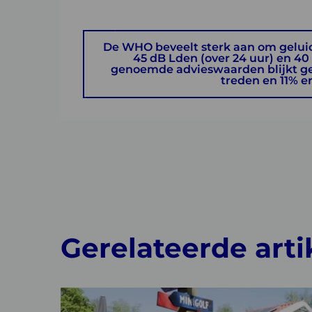
De WHO beveelt sterk aan om geluid
45 dB Lden (over 24 uur) en 40 
genoemde advieswaarden blijkt ge
treden en 11% e
Gerelateerde arti
Lees
meer