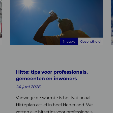
over
o
Hitte:
K
tips
voor
g
professionals,
r
gemeenten
v
Nieuws
Gezondheid
en
b
inwoners
Hitte: tips voor professionals,
gemeenten en inwoners
24 juni 2026
Vanwege de warmte is het Nationaal
Hitteplan actief in heel Nederland. We
zetten alle hittetips voor professionals,