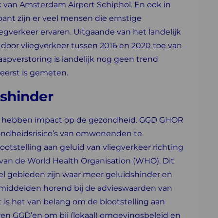
k van Amsterdam Airport Schiphol. En ook in
nt zijn er veel mensen die ernstige
iegverkeer ervaren.
Uitgaande van het landelijk
door vliegverkeer tussen 2016 en 2020 toe van
laapverstoring is landelijk nog geen trend
 eerst is gemeten.
dshinder
ing hebben impact op de gezondheid. GGD GHOR
ondheidsrisico’s van omwonenden te
otstelling aan geluid van vliegverkeer richting
an de World Health Organisation (WHO). Dit
eel gebieden zijn waar meer geluidshinder en
emiddelden horend bij de advieswaarden van
 is het van belang om de blootstelling aan
ren GGD’en om bij (lokaal) omgevingsbeleid en