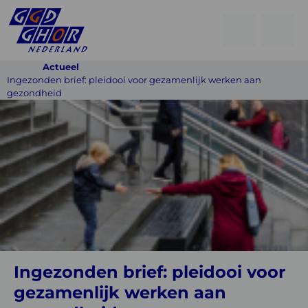
Open
Go
men
to
Menu
Actueel
searchpage
Ingezonden brief: pleidooi voor gezamenlijk werken aan
gezondheid
Ingezonden
brief:
pleidooi
voor
gezamenlijk
werken
aan
gezondheid
Ingezonden brief: pleidooi voor
gezamenlijk werken aan