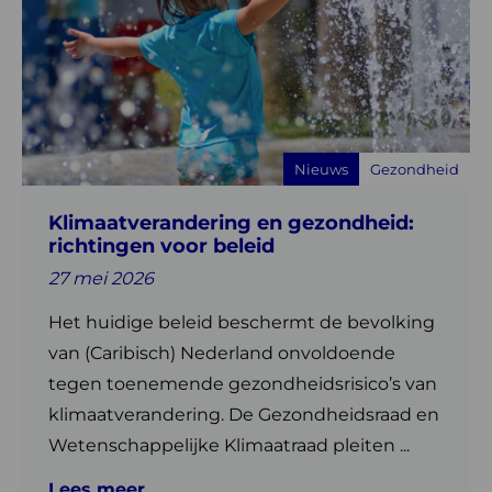
over
Klimaatverandering
en
gezondheid:
richtingen
voor
Nieuws
Gezondheid
beleid
Klimaatverandering en gezondheid:
richtingen voor beleid
27 mei 2026
Het huidige beleid beschermt de bevolking
van (Caribisch) Nederland onvoldoende
tegen toenemende gezondheidsrisico’s van
klimaatverandering. De Gezondheidsraad en
Wetenschappelijke Klimaatraad pleiten ...
Lees meer