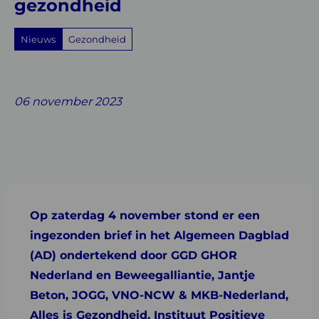
gezondheid
Nieuws
Gezondheid
Share
Share
Share
Share
Share
on
on
on
with
on
06 november 2023
Facebook
Twitter
Linkedin
email
Whatsapp
Op zaterdag 4 november stond er een
ingezonden brief in het Algemeen Dagblad
(AD) ondertekend door GGD GHOR
Nederland en Beweegalliantie, Jantje
Beton, JOGG, VNO-NCW & MKB-Nederland,
Alles is Gezondheid, Instituut Positieve