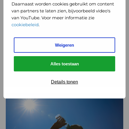
Daarnaast worden cookies gebruikt om content
toch
van partners te laten zien, bijvoorbeeld video's
Een gezonde leefomgeving: dat gun
iedereen
van YouTube. Voor meer informatie zie
je toch iedereen (video)
(video)
cookiebeleid
.
29 juni 2026
Hoe eerder gezondheid wordt
Weigeren
meegenomen in gebiedsontwikkeling, hoe
groter de impact. Door GGD’en vanaf de start
te betrekken, wordt gezondheid een ...
Alles toestaan
Lees meer
Details tonen
Lees
meer
over
Hitte:
tips