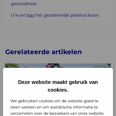
gezondheid.
U kunt
hier
het gezamenlijk pleidooi lezen.
Gerelateerde artikelen
Lees
meer
over
Deze website maakt gebruik van
Een
cookies.
gezonde
leefomgeving:
We gebruiken cookies om de website goed te
dat
laten werken en om statistische informatie te
gun
verzamelen over de bezoekers van onze website.
Nieuws
Gezondheid
je