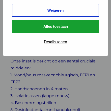
week verwacht worden. Maar het blijft een
Weigeren
bijzonder lastige klus. In een (internationale)
markt, waar alle landen tegelijk op zoek zijn
Alles toestaan
naar voldoende middelen en waar er
bijvoorbeeld geen sprake is van een
‘geharmoniseerd’ Europees beleid.
Details tonen
Wat hebben we nodig?
Onze inzet is gericht op een aantal cruciale
middelen:
1. Mond/neus maskers: chirurgisch, FFP1 en
FFP2
2. Handschoenen in 4 maten
3. Isolatiejassen (lange mouw)
4. Beschermingsbrillen
5. Desinfectantia (mn. handalcohol)