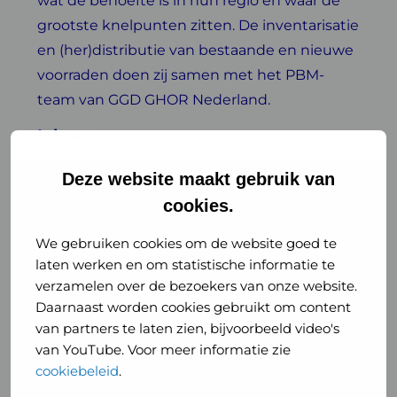
wat de behoefte is in hun regio en waar de
grootste knelpunten zitten. De inventarisatie
en (her)distributie van bestaande en nieuwe
voorraden doen zij samen met het PBM-
team van GGD GHOR Nederland.
Inkoop
Een centraal inkoopteam bestaande uit
Deze website maakt gebruik van
ervaren inkopers van ziekenhuizen is keihard
cookies.
bezig om te zorgen voor nieuwe voorraden.
We gebruiken cookies om de website goed te
Zij gaan op dit moment achter iedere
laten werken en om statistische informatie te
mogelijkheid aan. De prioriteit van het
verzamelen over de bezoekers van onze website.
inkoopteam is om zo spoedig mogelijk een
Daarnaast worden cookies gebruikt om content
stabiele stroom van PBM voor landelijk
van partners te laten zien, bijvoorbeeld video's
gebruik te realiseren. Zoals ook te lezen is in
van YouTube. Voor meer informatie zie
de brief van minister Bruins zijn een aantal
cookiebeleid
.
grote inkopen gedaan die deze en volgende