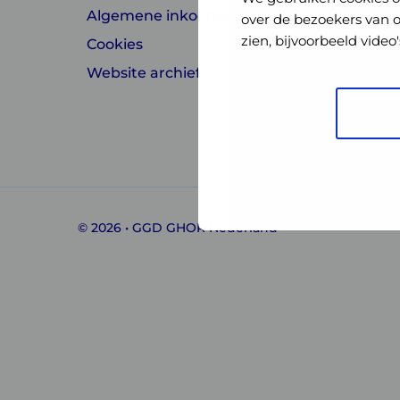
Algemene inkoopvoorwaarden
over de bezoekers van 
zien, bijvoorbeeld vide
Cookies
Website archief
Linkedin
Instagram
of
of
GGD
GGD
© 2026 • GGD GHOR Nederland
GHOR
GHOR
Nederland
Nederland