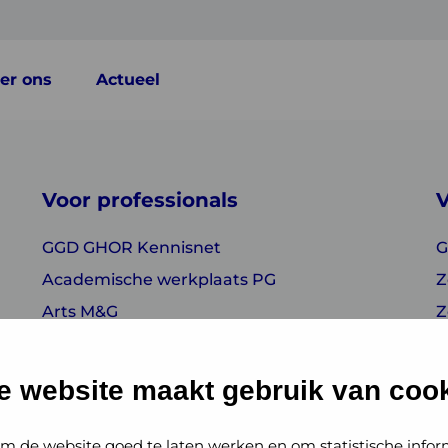
er ons
Actueel
Voor professionals
V
GGD GHOR Kennisnet
G
Academische werkplaats PG
Z
Arts M&G
Z
J
S
e website maakt gebruik van cook
m de website goed te laten werken en om statistische infor