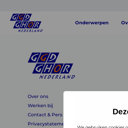
Onderwerpen
Ov
Over ons
Werken bij
Dez
Contact & Pers
Privacystatements
We gebruiken cookies o