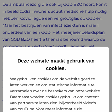
De ambulancezorg die ook bij GGD BZO hoort, komt
in beeld zodra inwoners acuut medische hulp nodig
hebben. Covid legde een vergrootglas op GGD’en.
Maar het bestrijden van infectieziekten is maar 1
onderdeel van een GGD. Het
meerjarenbeleidsplan
van GGD BZO heeft 6 thema’s benoemd waarop de
komende jaren extra ‘gas’ wordt gegeven; het
bevorderen van een mentaal gezonde samenleving,
het bevorderen van een gezonde leefstijl en
Deze website maakt gebruik van
leefomgeving, de juiste ambulancezorg in de acute
cookies.
zorgketen, effecten van COVID-19 op de
We gebruiken cookies om de website goed te
volksgezondheid en een signalerende regionale
laten werken en om statistische informatie te
functie in de openbare geestelijke gezondheidszorg.
verzamelen over de bezoekers van onze website.
Daarnaast worden cookies gebruikt om content
Als DPG vindt ze samenwerken het allerbelangrijkst.
van partners te laten zien, bijvoorbeeld video's
En dan gefocust. Ze heeft een ‘can do’-mentaliteit en
van YouTube. Voor meer informatie zie