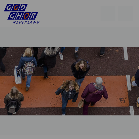
Open
Go
men
to
Menu
searchpage