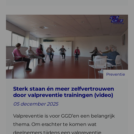
Lees
meer
over
Sterk
staan
én
meer
zelfvertrouwen
Preventie
door
valpreventie
Sterk staan én meer zelfvertrouwen
trainingen
door valpreventie trainingen (video)
(video)
05 december 2025
Valpreventie is voor GGD’en een belangrijk
thema. Om erachter te komen wat
deelnemers tijdens een valpreventie