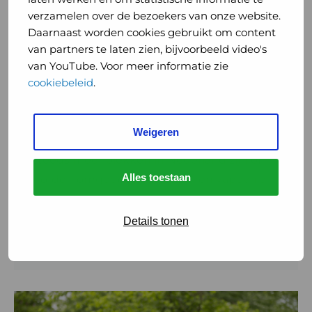
op
verzamelen over de bezoekers van onze website.
je
Daarnaast worden cookies gebruikt om content
bus,
van partners te laten zien, bijvoorbeeld video's
Preventie
metro
van YouTube. Voor meer informatie zie
of
cookiebeleid
.
Rookvrij wachten op je bus, metro of
tram
tram (video)
(video)
04 februari 2026
Weigeren
Steeds meer plekken in Nederland zijn óf
Alles toestaan
worden omgedoopt tot rook- en vapevrije
zones. Op vele kinderboerderijen, stranden,
sportverenigingen en terrassen zijn ...
Details tonen
Lees meer
Lees