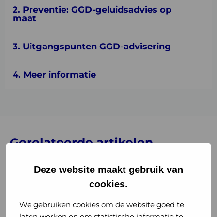
2. Preventie: GGD-geluidsadvies op
maat
3. Uitgangspunten GGD-advisering
4. Meer informatie
Gerelateerde artikelen
Deze website maakt gebruik van
Lees
meer
cookies.
over
Rookvrij
We gebruiken cookies om de website goed te
wachten
laten werken en om statistische informatie te