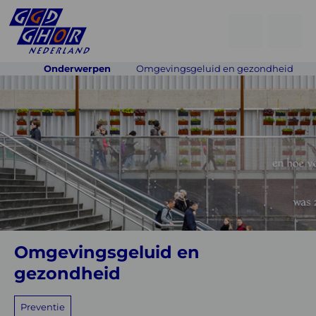
Open
Go
men
to
Menu
Onderwerpen
Omgevingsgeluid en gezondheid
searchpage
Omgevingsgeluid
en
gezondheid
Omgevingsgeluid en
gezondheid
Preventie