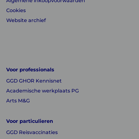
Algemene inkoopvoorwaarden
Cookies
Website archief
Linkedin
Instagram
of
of
GGD
GGD
Voor professionals
GHOR
GHOR
GGD GHOR Kennisnet
Nederland
Nederland
Academische werkplaats PG
Arts M&G
Voor particulieren
GGD Reisvaccinaties