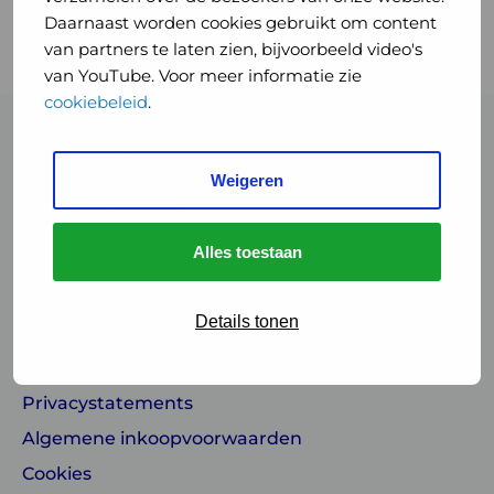
Daarnaast worden cookies gebruikt om content
Lees meer op
Rijksoverheid.nl
.
van partners te laten zien, bijvoorbeeld video's
van YouTube. Voor meer informatie zie
cookiebeleid
.
Weigeren
Alles toestaan
Over ons
Details tonen
Werken bij
Contact & Pers
Privacystatements
Algemene inkoopvoorwaarden
Cookies