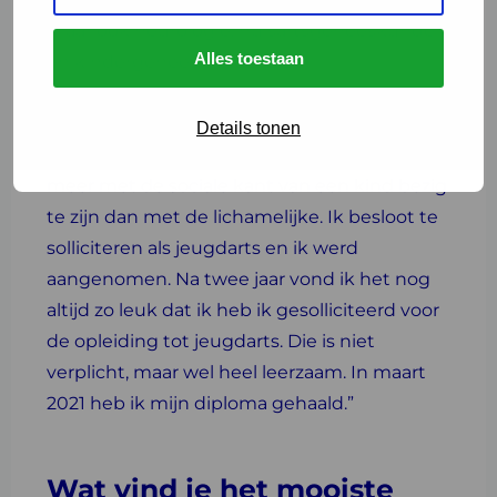
maar ook neurologie, huisartsgeneeskunde
Alles toestaan
en kindergeneeskunde. De
jeugdgezondheidszorg kende ik helemaal
niet, totdat ik er tijdens mijn co-schappen
Details tonen
kennis mee maakte. Ik vond het leuk om
meer met de sociale kant van een kind bezig
te zijn dan met de lichamelijke. Ik besloot te
solliciteren als jeugdarts en ik werd
aangenomen. Na twee jaar vond ik het nog
altijd zo leuk dat ik heb ik gesolliciteerd voor
de opleiding tot jeugdarts. Die is niet
verplicht, maar wel heel leerzaam. In maart
2021 heb ik mijn diploma gehaald.”
Wat vind je het mooiste