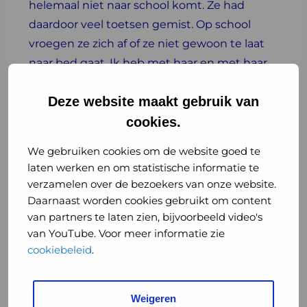
helemaal niet naar school komt. Ze had
daardoor veel toetsen gemist. Op school
vroegen ze zich af of ze niet gewoon te laat
naar bed gaat. Ik heb met haar en met haar
behandelend arts gesproken. Het klopte dat
Deze website maakt gebruik van
haar vermoeidheid door de medicijnen
kwam. Samen hebben we toen een
cookies.
oplossing bedacht voor het inhalen van de
We gebruiken cookies om de website goed te
toetsen. ”
laten werken en om statistische informatie te
verzamelen over de bezoekers van onze website.
Daarnaast worden cookies gebruikt om content
Waarom koos je voor de
van partners te laten zien, bijvoorbeeld video's
jeugdgezondheidszorg?
van YouTube. Voor meer informatie zie
cookiebeleid
.
“Tot aan het einde van mijn opleiding
geneeskunde had ik geen idee welke kant ik
Weigeren
op wilde. Ik vond gynaecologie interessant,