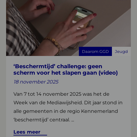
meer
over
‘Beschermtijd’
challenge:
geen
scherm
voor
Daarom GGD
Jeugd
het
slapen
‘Beschermtijd’ challenge: geen
gaan
scherm voor het slapen gaan (video)
(video)
18 november 2025
Van 7 tot 14 november 2025 was het de
Week van de Mediawijsheid. Dit jaar stond in
alle gemeenten in de regio Kennemerland
‘beschermtijd’ centraal. ...
Lees meer