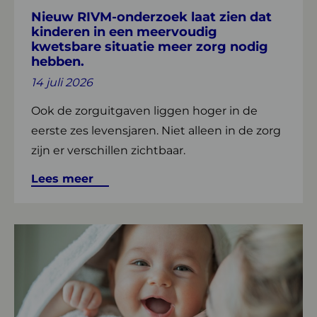
kinderen
Nieuw RIVM-onderzoek laat zien dat
in
kinderen in een meervoudig
een
kwetsbare situatie meer zorg nodig
meervoudig
hebben.
kwetsbare
14 juli 2026
situatie
meer
Ook de zorguitgaven liggen hoger in de
zorg
eerste zes levensjaren. Niet alleen in de zorg
nodig
zijn er verschillen zichtbaar.
hebben.
Lees meer
Lees
meer
over
Nieuw
kennisplatform
versterkt