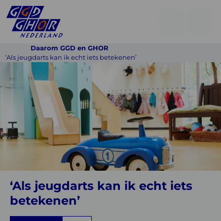
Open
Go
men
to
Menu
Daarom GGD en GHOR
searchpage
‘Als jeugdarts kan ik echt iets betekenen’
‘Als
jeugdarts
kan
ik
echt
iets
betekenen’
‘Als jeugdarts kan ik echt iets
betekenen’