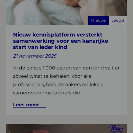
samenwerking
voor
Nieuws
Jeugd
een
kansrijke
Nieuw kennisplatform versterkt
start
samenwerking voor een kansrijke
van
start van ieder kind
ieder
21 november 2025
kind
In de eerste 1.000 dagen van een kind valt er
zóveel winst te behalen. Voor alle
professionals, beleidsmakers en lokale
samenwerkingspartners die ...
Lees meer
Lees