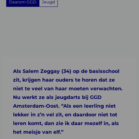
Daarom GGD
Jeugd
Share
Share
Share
Share
Share
on
on
on
with
on
Facebook
Twitter
Linkedin
email
Whatsapp
Als Salem Zeggay (34) op de basisschool
zit, krijgen haar ouders te horen dat ze
niet te veel van haar moeten verwachten.
Nu werkt ze als jeugdarts bij GGD
Amsterdam-Oost. “Als een leerling niet
lekker in z’n vel zit, en daardoor niet tot
leren komt, dan zie ik daar mezelf in, als
het meisje van elf.”