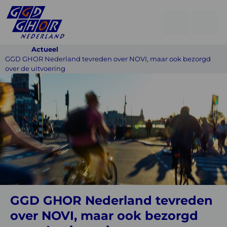
Open
Go
men
to
Menu
Actueel
searchpage
GGD GHOR Nederland tevreden over NOVI, maar ook bezorgd
over de uitvoering
GGD
GHOR
Nederland
tevreden
over
NOVI,
maar
ook
GGD GHOR Nederland tevreden
bezorgd
over NOVI, maar ook bezorgd