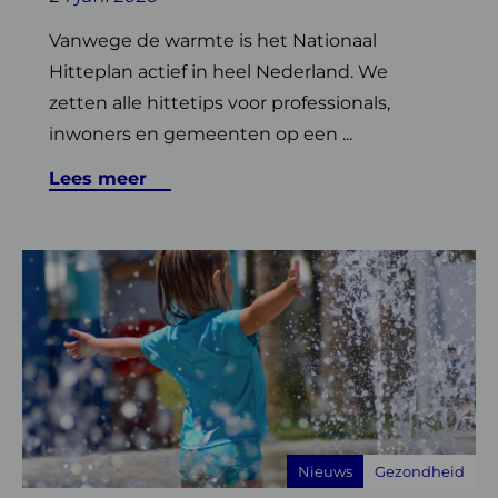
Vanwege de warmte is het Nationaal
Hitteplan actief in heel Nederland. We
zetten alle hittetips voor professionals,
inwoners en gemeenten op een ...
Lees meer
Lees
meer
over
Klimaatverandering
en
gezondheid:
richtingen
voor
Nieuws
Gezondheid
beleid