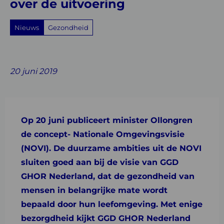
over
over de uitvoering
de
Nieuws
Gezondheid
uitvoering
Share
Share
Share
Share
Share
on
on
on
with
on
20 juni 2019
Facebook
Twitter
Linkedin
email
Whatsapp
Op 20 juni publiceert minister Ollongren
de concept- Nationale Omgevingsvisie
(NOVI). De duurzame ambities uit de NOVI
sluiten goed aan bij de visie van GGD
GHOR Nederland, dat de gezondheid van
mensen in belangrijke mate wordt
bepaald door hun leefomgeving. Met enige
bezorgdheid kijkt GGD GHOR Nederland