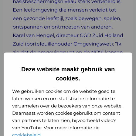
basisbeschermingsniveau sterk verbeterd is.
Een leefomgeving die mensen verleidt tot
een gezonde leefstijl, zoals bewegen, spelen,
ontspannen en ontmoeten van anderen.
Karel van Hengel, directeur GGD Zuid Holland
Zuid (portefeuillehouder Omgevingswet): “Ik
zie dat de omgevingswet en de NOVI kansen
biedt op echte gamechangers voor de
Deze website maakt gebruik van
publieke gezondheid, vergelijkbaar met de
impact van de aanleg van de riolering in
cookies.
Nederland zo’n honderd jaar geleden”.
We gebruiken cookies om de website goed te
laten werken en om statistische informatie te
Het is overigens ook een feit dat sommige
verzamelen over de bezoekers van onze website.
normen in de nieuwe omgevingswet
Daarnaast worden cookies gebruikt om content
verruimd zijn. Zo bestaat bijvoorbeeld nu de
van partners te laten zien, bijvoorbeeld video's
mogelijkheid om meer geluidsbelasting voor
van YouTube. Voor meer informatie zie
een huis toe te staan of ongewenste
cookiebeleid
.