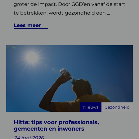
groter de impact. Door GGD’en vanaf de start
te betrekken, wordt gezondheid een ...
Lees meer
Lees
meer
over
Hitte:
tips
voor
professionals,
gemeenten
Nieuws
Gezondheid
en
inwoners
Hitte: tips voor professionals,
gemeenten en inwoners
24 juni 2026