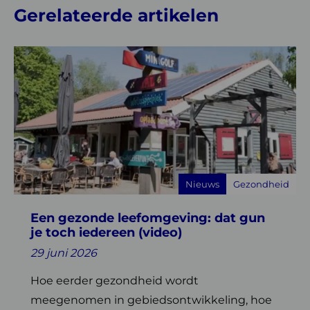
Gerelateerde artikelen
Lees
meer
over
Een
gezonde
leefomgeving:
dat
gun
Nieuws
Gezondheid
je
toch
Een gezonde leefomgeving: dat gun
iedereen
je toch iedereen (video)
(video)
29 juni 2026
Hoe eerder gezondheid wordt
meegenomen in gebiedsontwikkeling, hoe