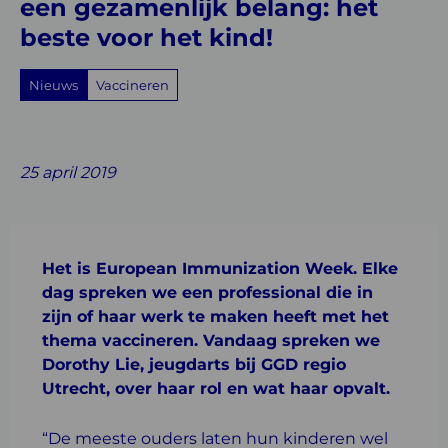
beste
een gezamenlijk belang: het
beste voor het kind!
voor
het
Nieuws
Vaccineren
kind!
Share
Share
Share
Share
Share
on
on
on
with
on
25 april 2019
Facebook
Twitter
Linkedin
email
Whatsapp
Het is European Immunization Week. Elke
dag spreken we een professional die in
zijn of haar werk te maken heeft met het
thema vaccineren. Vandaag spreken we
Dorothy Lie, jeugdarts bij GGD regio
Utrecht, over haar rol en wat haar opvalt.
“De meeste ouders laten hun kinderen wel