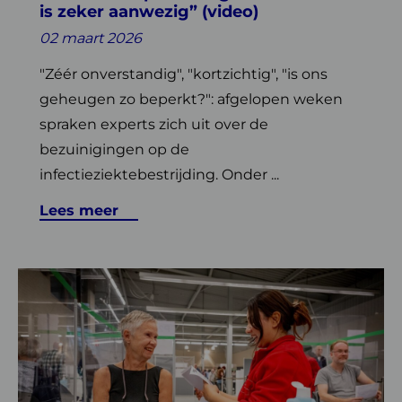
is zeker aanwezig” (video)
aanwezig”
(video)
02 maart 2026
"Zéér onverstandig", "kortzichtig", "is ons
geheugen zo beperkt?": afgelopen weken
spraken experts zich uit over de
bezuinigingen op de
infectieziektebestrijding. Onder ...
Lees meer
Lees
meer
over
Aankondiging:
najaarsronde
2025