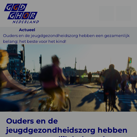
Open
Go
men
to
Menu
Actueel
searchpage
Ouders en de jeugdgezondheidszorg hebben een gezamenlijk
belang: het beste voor het kind!
Ouders
en
de
jeugdgezondheidszorg
hebben
een
gezamenlijk
belang:
Ouders en de
het
jeugdgezondheidszorg hebben