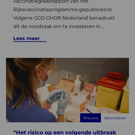
vaccinatiegraadrapport van het
Rijksvaccinatieprogramma gepubliceerd.
Volgens GGD GHOR Nederland benadrukt
dit de noodzaak om te investeren in ...
Lees meer
Lees
meer
over
“Het
risico
op
een
volgende
Nieuws
Vaccineren
uitbraak
is
“Het risico op een volgende uitbraak
zeker