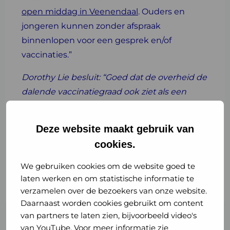
open middag in Veenendaal
. Ouders en
jongeren kunnen zonder afspraak
binnenlopen voor een gesprek en/of
vaccinaties.”
Dorothy Lie besluit: “Goed dat de overheid de
dalende vaccinatiegraad ook ziet als een
groot risico voor de volksgezondheid, en
hierop actie onderneemt. Mooi dat
Deze website maakt gebruik van
staatssecretaris Blokhuis zich goed laat
cookies.
informeren door deskundigen in het hele
land en de Vaccinatiealliantie heeft
We gebruiken cookies om de website goed te
opgericht.”
laten werken en om statistische informatie te
verzamelen over de bezoekers van onze website.
Daarnaast worden cookies gebruikt om content
van partners te laten zien, bijvoorbeeld video's
van YouTube. Voor meer informatie zie