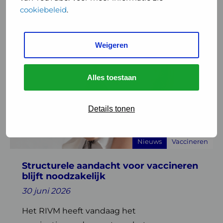
cookiebeleid
.
Gerelateerde artikelen
Weigeren
Lees
meer
over
Alles toestaan
Structurele
aandacht
voor
Details tonen
vaccineren
blijft
Nieuws
Vaccineren
noodzakelijk
Structurele aandacht voor vaccineren
blijft noodzakelijk
30 juni 2026
Het RIVM heeft vandaag het