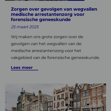
arrestantenzorg
Zorgen over gevolgen van wegvallen
voor
medische arrestantenzorg voor
forensische
forensische geneeskunde
geneeskunde
25 maart 2025
Wij maken ons grote zorgen over de
gevolgen van het wegvallen van de
medische arrestantenzorg voor het
vakgebied van de forensische geneeskunde.
Lees meer
Lees
meer
over
Over
de