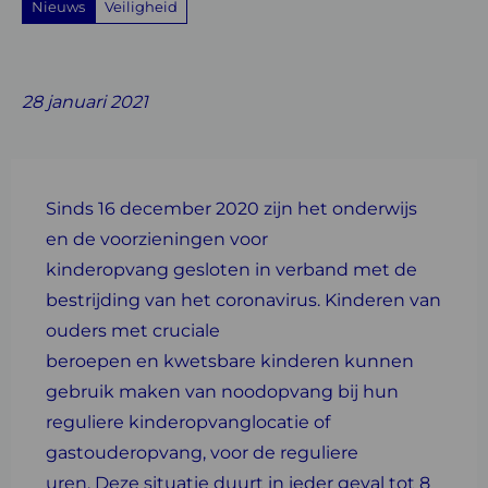
Nieuws
Veiligheid
Share
Share
Share
Share
Share
on
on
on
with
on
28 januari 2021
Facebook
Twitter
Linkedin
email
Whatsapp
Sinds 16 december 2020 zijn het onderwijs
en de voorzieningen voor
kinderopvang gesloten in verband met de
bestrijding van het coronavirus. Kinderen van
ouders met cruciale
beroepen en kwetsbare kinderen kunnen
gebruik maken van noodopvang bij hun
reguliere kinderopvanglocatie of
gastouderopvang, voor de reguliere
uren. Deze situatie duurt in ieder geval tot 8