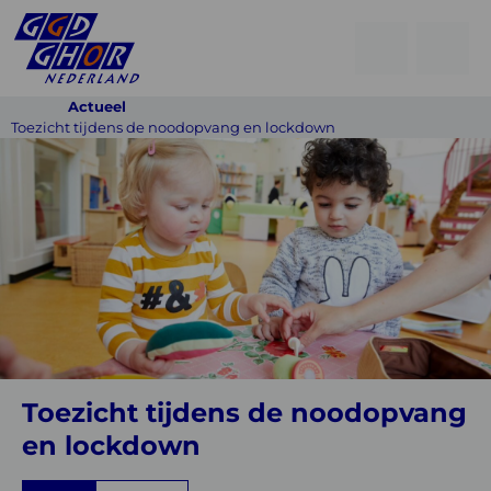
Open
Go
men
to
Menu
Actueel
searchpage
Toezicht tijdens de noodopvang en lockdown
Toezicht
tijdens
de
noodopvang
en
lockdown
Toezicht tijdens de noodopvang
en lockdown