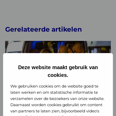
Gerelateerde artikelen
Lees
meer
over
Coalitie
Deze website maakt gebruik van
Weerbare
cookies.
Zorg:
Investeer
We gebruiken cookies om de website goed te
in
laten werken en om statistische informatie te
Nieuws
Veiligheid
weerbaarheid
verzamelen over de bezoekers van onze website.
zorgstelsel
Daarnaast worden cookies gebruikt om content
Coalitie Weerbare Zorg: Investeer in
weerbaarheid zorgstelsel
van partners te laten zien, bijvoorbeeld video's