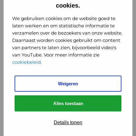
aandeel in de hoeveelheid fijnstof in Nederland.
cookies.
We gebruiken cookies om de website goed te
Terug naar het kernwaarden overzicht
laten werken en om statistische informatie te
verzamelen over de bezoekers van onze website.
2. Maak omgevingen rookvrij
Daarnaast worden cookies gebruikt om content
van partners te laten zien, bijvoorbeeld video's
van YouTube. Voor meer informatie zie
3. Beperk tabaksverkoop
cookiebeleid
.
4. Rookvrije generatie
Weigeren
5. Stimuleer niet roken
Alles toestaan
6. Beperk peukenafval
Details tonen
7. Beperk roken in eigen organisatie