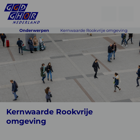
Open
Go
men
to
Menu
Onderwerpen
Kernwaarde Rookvrije omgeving
searchpage
Kernwaarde
Rookvrije
omgeving
Kernwaarde Rookvrije
omgeving