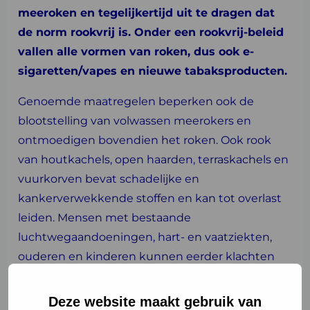
meeroken en tegelijkertijd uit te dragen dat
de norm rookvrij is. Onder een rookvrij-beleid
vallen alle vormen van roken, dus ook e-
sigaretten/vapes en nieuwe tabaksproducten.
Genoemde maatregelen beperken ook de
blootstelling van volwassen meerokers en
ontmoedigen bovendien het roken. Ook rook
van houtkachels, open haarden, terraskachels en
vuurkorven bevat schadelijke en
kankerverwekkende stoffen en kan tot overlast
leiden. Mensen met bestaande
luchtwegaandoeningen, hart- en vaatziekten,
ouderen en kinderen kunnen eerder klachten
ontwikkelen door blootstelling aan houtrook, ook
bij kleine hoeveelheden. Houtrook levert een fors
Deze website maakt gebruik van