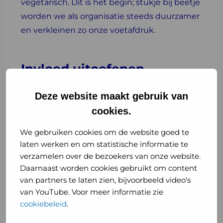
vegetarisch. Dit is het begin; stukje bij beetje
worden we als organisatie steeds duurzamer
en verkleinen zo onze voetafdruk.
Invloed uitoefenen
Als GGD GHOR Nederland geven we onze
Deze website maakt gebruik van
mening en proberen we invloed uit te
cookies.
oefenen op de onderwerpen waar we voor
We gebruiken cookies om de website goed te
staan. Daarom hebben we een
laten werken en om statistische informatie te
position paper Planetaire gezondheid en de
verzamelen over de bezoekers van onze website.
rol van de GGD
Daarnaast worden cookies gebruikt om content
gemaakt. We dragen daarin uit wat onze visie
van partners te laten zien, bijvoorbeeld video's
en missie is en hoe onze inzet op planetaire
van YouTube. Voor meer informatie zie
gezondheid daar naadloos bij aansluit.
cookiebeleid
.