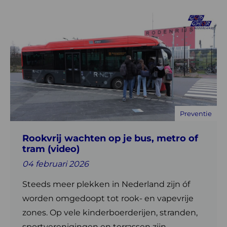
Lees
meer
over
Rookvrij
wachten
op
je
bus,
Preventie
metro
of
Rookvrij wachten op je bus, metro of
tram
tram (video)
(video)
04 februari 2026
Steeds meer plekken in Nederland zijn óf
worden omgedoopt tot rook- en vapevrije
zones. Op vele kinderboerderijen, stranden,
sportverenigingen en terrassen zijn ...