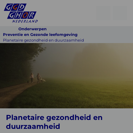
Open
Go
men
to
Menu
Onderwerpen
searchpage
Preventie en Gezonde leefomgeving
Planetaire gezondheid en duurzaamheid
Planetaire
gezondheid
en
duurzaamheid
Planetaire gezondheid en
duurzaamheid