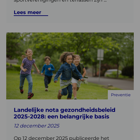
Lees meer
Lees
meer
over
Landelijke
nota
gezondheidsbeleid
2025-
2028:
Preventie
een
belangrijke
Landelijke nota gezondheidsbeleid
basis
2025-2028: een belangrijke basis
12 december 2025
Op 12 december 2025 publiceerde het