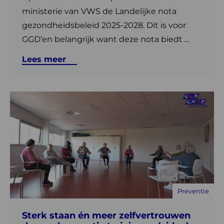
ministerie van VWS de Landelijke nota
gezondheidsbeleid 2025-2028. Dit is voor
GGD’en belangrijk want deze nota biedt ...
Lees meer
Lees
meer
over
Sterk
staan
én
meer
zelfvertrouwen
Preventie
door
valpreventie
Sterk staan én meer zelfvertrouwen
trainingen