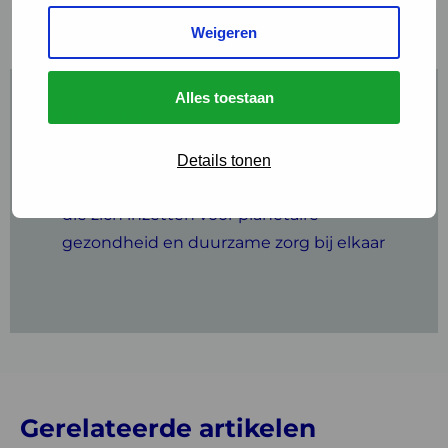
Weigeren
Alles toestaan
Meer weten?
Green Deal Duurzame Zorg 3.0
Details tonen
De Groene Zorg Alliantie
brengt partijen
die zich inzetten voor planetaire
gezondheid en duurzame zorg bij elkaar
Gerelateerde artikelen