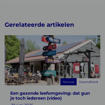
Gerelateerde artikelen
Lees
meer
over
Een
gezonde
leefomgeving:
dat
gun
Nieuws
Gezondheid
je
toch
Een gezonde leefomgeving: dat gun
iedereen
je toch iedereen (video)
(video)