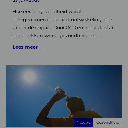
29 juni 2026
Hoe eerder gezondheid wordt
meegenomen in gebiedsontwikkeling, hoe
groter de impact. Door GGD’en vanaf de start
te betrekken, wordt gezondheid een ...
Lees meer
Lees
meer
over
Hitte:
tips
voor
professionals,
gemeenten
Nieuws
Gezondheid
en