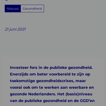
Nieuws
Gezondheid
Share
Share
Share
Share
Share
on
on
on
with
on
21 juni 2021
Facebook
Twitter
Linkedin
email
Whatsapp
Investeer fors in de publieke gezondheid.
Enerzijds om beter voorbereid te zijn op
toekomstige gezondheidscrises, maar
vooral ook om te werken aan weerbare en
gezonde Nederlanders. Het (basis)niveau
van de publieke gezondheid en de GGD’en