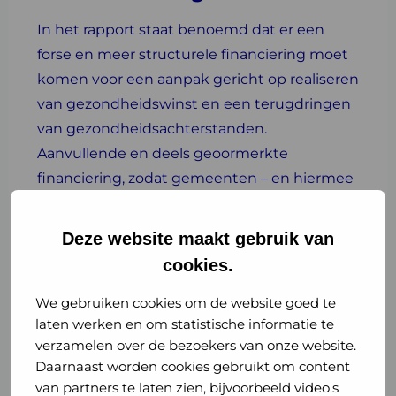
In het rapport staat benoemd dat er een
forse en meer structurele financiering moet
komen voor een aanpak gericht op realiseren
van gezondheidswinst en een terugdringen
van gezondheidsachterstanden.
Aanvullende en deels geoormerkte
financiering, zodat gemeenten – en hiermee
GGD’en als verlengd lokaal bestuur – in staat
zijn te investeren in preventie,
Deze website maakt gebruik van
gezondheidsbescherming en een goede
cookies.
infrastructuur, zonder dat dit ten koste gaat
van de andere prioriteiten in een regio.
We gebruiken cookies om de website goed te
laten werken en om statistische informatie te
De door het Verwey-Jonker Instituut
verzamelen over de bezoekers van onze website.
geschetste oplossingen sluiten naadloos aan
Daarnaast worden cookies gebruikt om content
van partners te laten zien, bijvoorbeeld video's
op de actie- en investeringsagenda die GGD