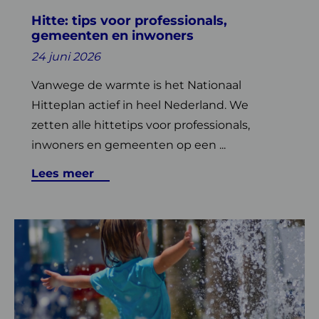
inwoners
Hitte: tips voor professionals,
gemeenten en inwoners
24 juni 2026
Vanwege de warmte is het Nationaal
Hitteplan actief in heel Nederland. We
zetten alle hittetips voor professionals,
inwoners en gemeenten op een ...
Lees meer
Lees
meer
over
Klimaatverandering
en
gezondheid: