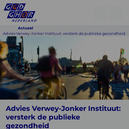
Open
Go
men
to
Menu
Actueel
searchpage
Advies Verwey-Jonker Instituut: versterk de publieke gezondheid
Advies
Verwey-
Jonker
Instituut:
versterk
de
publieke
gezondheid
Advies Verwey-Jonker Instituut:
versterk de publieke
gezondheid