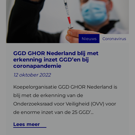
GGD
GHOR
Nederland
blij
met
Nieuws
Coronavirus
erkenning
inzet
GGD GHOR Nederland blij met
GGD’en
erkenning inzet GGD’en bij
bij
coronapandemie
coronapandemie
12 oktober 2022
Koepelorganisatie GGD GHOR Nederland is
blij met de erkenning van de
Onderzoeksraad voor Veiligheid (OVV) voor
de enorme inzet van de 25 GGD’...
Lees meer