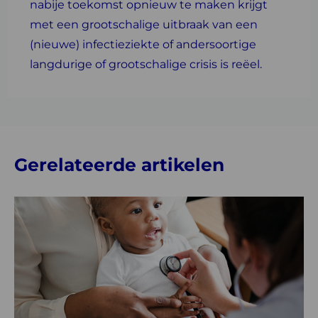
nabije toekomst opnieuw te maken krijgt
met een grootschalige uitbraak van een
(nieuwe) infectieziekte of andersoortige
langdurige of grootschalige crisis is reëel.
Gerelateerde artikelen
Lees
meer
over
Oproep:
aandacht
voor
publieke