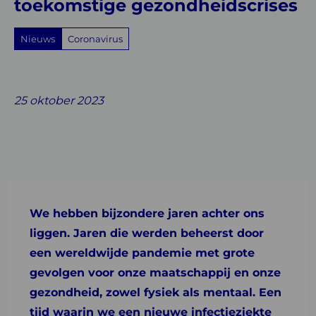
toekomstige gezondheidscrises
Nieuws
Coronavirus
Share
Share
Share
Share
Share
on
on
on
with
on
25 oktober 2023
Facebook
Twitter
Linkedin
email
Whatsapp
We hebben bijzondere jaren achter ons
liggen. Jaren die werden beheerst door
een wereldwijde pandemie met grote
gevolgen voor onze maatschappij en onze
gezondheid, zowel fysiek als mentaal. Een
tijd waarin we een nieuwe infectieziekte