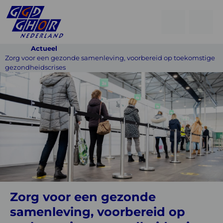
Open
Go
men
to
Menu
Actueel
searchpage
Zorg voor een gezonde samenleving, voorbereid op toekomstige
gezondheidscrises
Zorg
voor
een
gezonde
samenleving,
voorbereid
op
toekomstige
Zorg voor een gezonde
gezondheidscrises
samenleving, voorbereid op