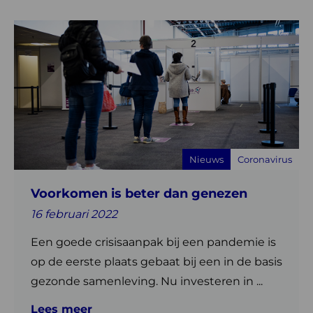
Lees
meer
over
Voorkomen
is
beter
dan
genezen
Nieuws
Coronavirus
Voorkomen is beter dan genezen
16 februari 2022
Een goede crisisaanpak bij een pandemie is
op de eerste plaats gebaat bij een in de basis
gezonde samenleving. Nu investeren in ...
Lees meer