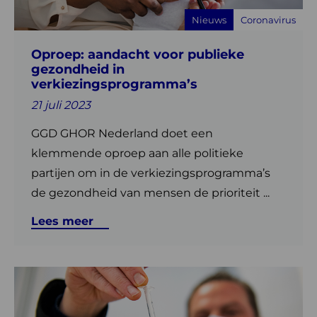
gezondheid
Nieuws
Coronavirus
in
verkiezingsprogramma’s
Oproep: aandacht voor publieke
gezondheid in
verkiezingsprogramma’s
21 juli 2023
GGD GHOR Nederland doet een
klemmende oproep aan alle politieke
partijen om in de verkiezingsprogramma’s
de gezondheid van mensen de prioriteit ...
Lees meer
Lees
meer
over