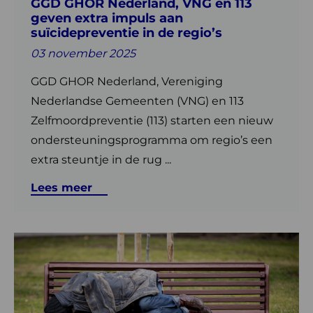
GGD GHOR Nederland, VNG en 113
extra
geven extra impuls aan
impuls
suïcidepreventie in de regio’s
aan
03 november 2025
suïcidepreventie
in
GGD GHOR Nederland, Vereniging
de
Nederlandse Gemeenten (VNG) en 113
regio’s
Zelfmoordpreventie (113) starten een nieuw
ondersteuningsprogramma om regio’s een
extra steuntje in de rug ...
Lees meer
Lees
meer
over
Vijf
OGGZ-