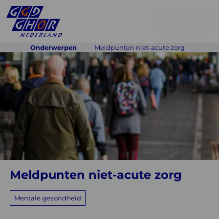
Open
Go
men
to
Menu
Onderwerpen
Meldpunten niet-acute zorg
searchpage
Meldpunten
niet-
acute
zorg
Meldpunten niet-acute zorg
Mentale gezondheid