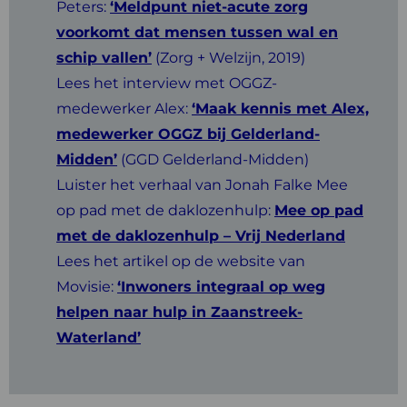
Peters:
‘Meldpunt niet-acute zorg
voorkomt dat mensen tussen wal en
schip vallen’
(Zorg + Welzijn, 2019)
Lees het interview met OGGZ-
medewerker Alex:
‘Maak kennis met Alex,
medewerker OGGZ bij Gelderland-
Midden’
(GGD Gelderland-Midden)
Luister het verhaal van Jonah Falke Mee
op pad met de daklozenhulp:
Mee op pad
met de daklozenhulp – Vrij Nederland
Lees het artikel op de website van
Movisie:
‘Inwoners integraal op weg
helpen naar hulp in Zaanstreek-
Waterland’