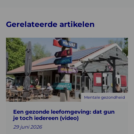
Gerelateerde artikelen
Lees
meer
over
Een
gezonde
leefomgeving:
dat
gun
Mentale gezondheid
je
toch
Een gezonde leefomgeving: dat gun
iedereen
je toch iedereen (video)
(video)
29 juni 2026