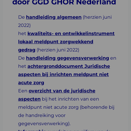
door GGD GHOR Nederland
De
handleiding algemeen
(herzien juni
2022)
het
kwaliteits- en ontwikkelinstrument
lokaal meldpunt zorgwekkend
gedrag
(herzien juni 2022)
De
handleiding gegevensverwerking
en
het
achtergronddocument Juridische
aspecten bij inrichten meldpunt niet
acute zorg
Een
overzicht van de juridische
aspecten
bij het inrichten van een
meldpunt niet acute zorg (behorende bij
de handreiking voor
gegevensverwerking).