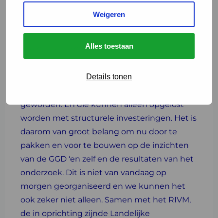
versneld opleiden van personeel. Bovendien
Weigeren
hebben we aandacht voor het aantrekkelijk
maken én houden van werken bij de GGD’en.
Alles toestaan
Ton Coenen: “Ondanks de jarenlange
buitengewone inzet van de GGD’en in de
Details tonen
COVID-19 pandemie, zijn de gebreken van de
huidige infectieziektebestrijding evident
geworden. En die kunnen alleen opgelost
worden met structurele investeringen. Het is
daarom van groot belang om nu door te
pakken en voor te bouwen op de inzichten
van de GGD ‘en zelf en de resultaten van het
onderzoek. Dit is niet van vandaag op
morgen georganiseerd en we kunnen het
ook zeker niet alleen. Samen met het RIVM,
de in oprichting zijnde Landelijke