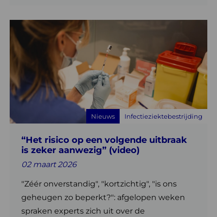
Lees
meer
over
“Het
risico
op
een
volgende
Nieuws
Infectieziektebestrijding
uitbraak
is
“Het risico op een volgende uitbraak
zeker
is zeker aanwezig” (video)
aanwezig”
(video)
02 maart 2026
"Zéér onverstandig", "kortzichtig", "is ons
geheugen zo beperkt?": afgelopen weken
spraken experts zich uit over de