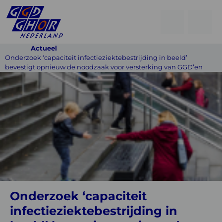
Open
Go
men
to
Menu
Actueel
searchpage
Onderzoek ‘capaciteit infectieziektebestrijding in beeld’
bevestigt opnieuw de noodzaak voor versterking van GGD’en
Onderzoek
‘capaciteit
infectieziektebestrijding
in
beeld’
bevestigt
opnieuw
de
Onderzoek ‘capaciteit
noodzaak
infectieziektebestrijding in