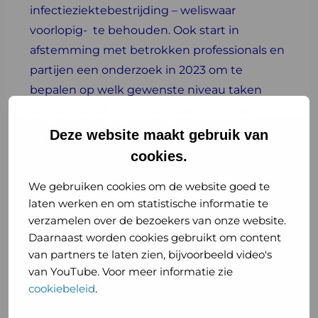
infectieziektebestrijding – weliswaar
voorlopig- te behouden. Ook start in
afstemming met betrokken professionals en
partijen een onderzoek in 2023 om te
bepalen op welk gewenste niveau taken
binnen de infectieziektebestrijding het
beste kunnen worden uitgevoerd: op GGD
Deze website maakt gebruik van
niveau, bovenregionaal of eventueel
cookies.
landelijk.
We gebruiken cookies om de website goed te
GGD GHOR Nederland zet actief in op het
laten werken en om statistische informatie te
verzamelen over de bezoekers van onze website.
thema arbeidsmarkt, dat ook speelt bij
Daarnaast worden cookies gebruikt om content
bijvoorbeeld forensische geneeskunde. We
van partners te laten zien, bijvoorbeeld video's
werken aan een handleiding
van YouTube. Voor meer informatie zie
taakdifferentiatie om het medisch personeel
cookiebeleid
.
te ontlasten, en we werken aan het slim en