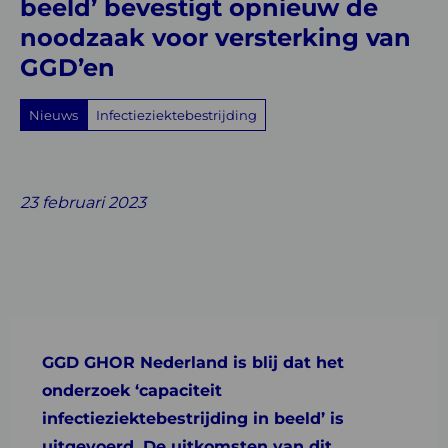
voor
beeld’ bevestigt opnieuw de
noodzaak voor versterking van
versterking
GGD’en
van
GGD’en
Nieuws
Infectieziektebestrijding
Share
Share
Share
Share
Share
on
on
on
with
on
23 februari 2023
Facebook
Twitter
Linkedin
email
Whatsapp
GGD GHOR Nederland is blij dat het
onderzoek ‘capaciteit
infectieziektebestrijding in beeld’ is
uitgevoerd. De uitkomsten van dit