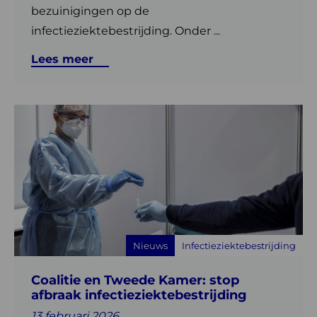
bezuinigingen op de
infectieziektebestrijding. Onder ...
Lees meer
Lees
meer
over
Coalitie
en
Tweede
Kamer:
stop
Nieuws
Infectieziektebestrijding
afbraak
infectieziektebestrijding
Coalitie en Tweede Kamer: stop
afbraak infectieziektebestrijding
13 februari 2026