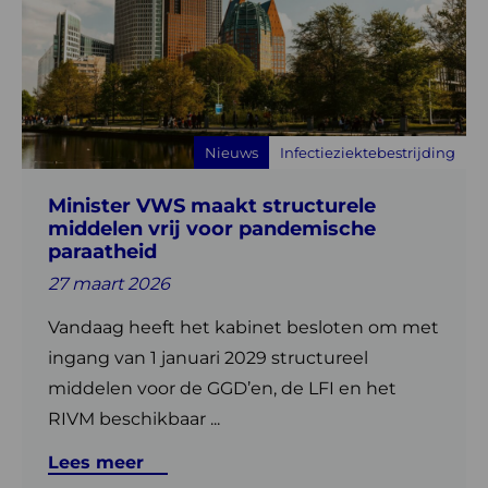
Minister
VWS
maakt
structurele
middelen
Nieuws
Infectieziektebestrijding
vrij
voor
Minister VWS maakt structurele
pandemische
middelen vrij voor pandemische
paraatheid
paraatheid
27 maart 2026
Vandaag heeft het kabinet besloten om met
ingang van 1 januari 2029 structureel
middelen voor de GGD’en, de LFI en het
RIVM beschikbaar ...
Lees meer